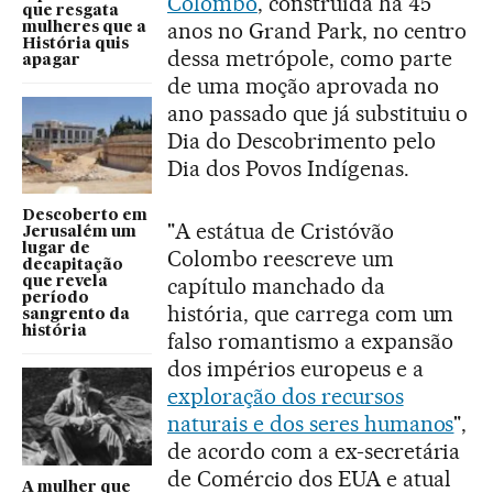
Colombo
, construída há 45
que resgata
anos no Grand Park, no centro
mulheres que a
História quis
dessa metrópole, como parte
apagar
de uma moção aprovada no
ano passado que já substituiu o
Dia do Descobrimento pelo
Dia dos Povos Indígenas.
Descoberto em
"A estátua de Cristóvão
Jerusalém um
lugar de
Colombo reescreve um
decapitação
capítulo manchado da
que revela
período
história, que carrega com um
sangrento da
história
falso romantismo a expansão
dos impérios europeus e a
exploração dos recursos
naturais e dos seres humanos
",
de acordo com a ex-secretária
de Comércio dos EUA e atual
A mulher que