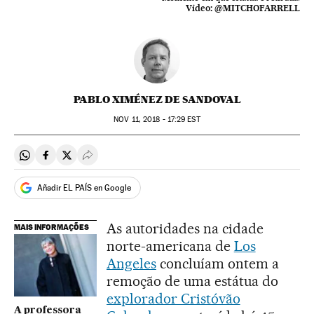
Vídeo:
@MITCHOFARRELL
PABLO XIMÉNEZ DE SANDOVAL
NOV
11, 2018 - 17:29
EST
Compartir en Whatsapp
Compartir en Facebook
Compartir en Twitter
Desplegar Redes Sociales
Añadir EL PAÍS en Google
As autoridades na cidade
MAIS INFORMAÇÕES
norte-americana de
Los
Angeles
concluíam ontem a
remoção de uma estátua do
explorador Cristóvão
A professora