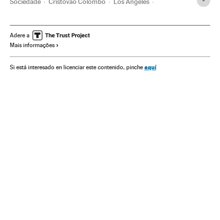
Sociedade
Cristóvão Colombo
Los Angeles
Índios americanos
Califórnia
Estados Unidos
América do Norte
Etnias
América
Adere a
Mais informações
Revisionismo Conquista América
Revisionismo histórico
Descoberta América
História moderna
História
aquí
Si está interesado en licenciar este contenido, pinche