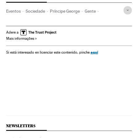
Eventos
Sociedade
Príncipe George
Gente
Festa aniversário
Realeza
Celebrações
Aniversários
Reino Unido
Europa Ocidental
Europa
Adere a
Mais informações
aquí
Si está interesado en licenciar este contenido, pinche
NEWSLETTERS