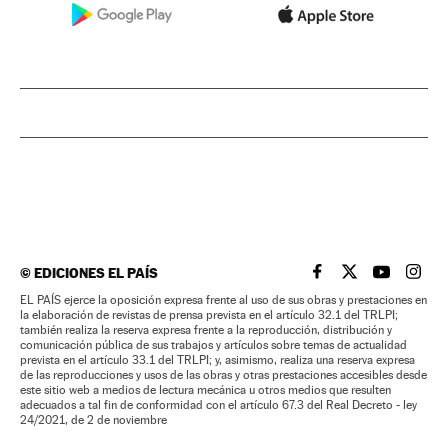
©
EDICIONES EL PAÍS
EL PAÍS BRASIL EN
EL PAÍS BRASI
EL PAÍS B
EL PA
EL PAÍS ejerce la oposición expresa frente al uso de sus obras y prestaciones en
la elaboración de revistas de prensa prevista en el artículo 32.1 del TRLPI;
también realiza la reserva expresa frente a la reproducción, distribución y
comunicación pública de sus trabajos y artículos sobre temas de actualidad
prevista en el artículo 33.1 del TRLPI; y, asimismo, realiza una reserva expresa
de las reproducciones y usos de las obras y otras prestaciones accesibles desde
este sitio web a medios de lectura mecánica u otros medios que resulten
adecuados a tal fin de conformidad con el artículo 67.3 del Real Decreto - ley
24/2021, de 2 de noviembre