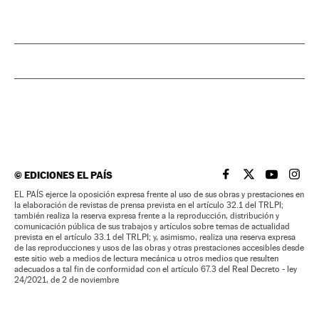
©
EDICIONES EL PAÍS
EL PAÍS BRASIL EN
EL PAÍS BRASI
EL PAÍS B
EL PA
EL PAÍS ejerce la oposición expresa frente al uso de sus obras y prestaciones en
la elaboración de revistas de prensa prevista en el artículo 32.1 del TRLPI;
también realiza la reserva expresa frente a la reproducción, distribución y
comunicación pública de sus trabajos y artículos sobre temas de actualidad
prevista en el artículo 33.1 del TRLPI; y, asimismo, realiza una reserva expresa
de las reproducciones y usos de las obras y otras prestaciones accesibles desde
este sitio web a medios de lectura mecánica u otros medios que resulten
adecuados a tal fin de conformidad con el artículo 67.3 del Real Decreto - ley
24/2021, de 2 de noviembre