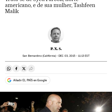
americano, e de sua mulher, Tashfeen
Malik
P. X. S.
San Bernardino (Califórnia) -
DEC
03, 2015 - 11:13
EST
Compartir en Whatsapp
Compartir en Facebook
Compartir en Twitter
Desplegar Redes Sociales
Añadir EL PAÍS en Google