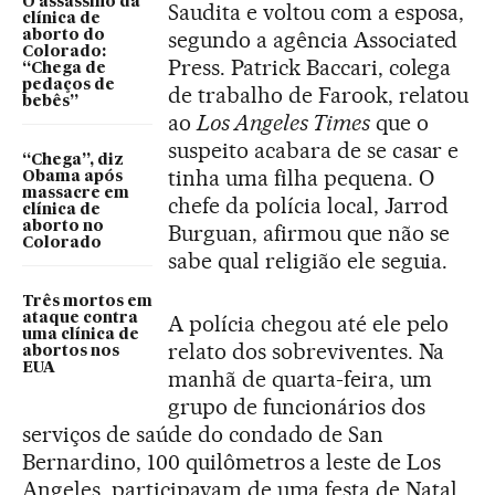
O assassino da
Saudita e voltou com a esposa,
clínica de
segundo a agência Associated
aborto do
Colorado:
Press. Patrick Baccari, colega
“Chega de
pedaços de
de trabalho de Farook, relatou
bebês”
ao
Los Angeles Times
que o
suspeito acabara de se casar e
“Chega”, diz
tinha uma filha pequena. O
Obama após
massacre em
chefe da polícia local, Jarrod
clínica de
aborto no
Burguan, afirmou que não se
Colorado
sabe qual religião ele seguia.
Três mortos em
ataque contra
A polícia chegou até ele pelo
uma clínica de
relato dos sobreviventes. Na
abortos nos
EUA
manhã de quarta-feira, um
grupo de funcionários dos
serviços de saúde do condado de San
Bernardino, 100 quilômetros a leste de Los
Angeles, participavam de uma festa de Natal