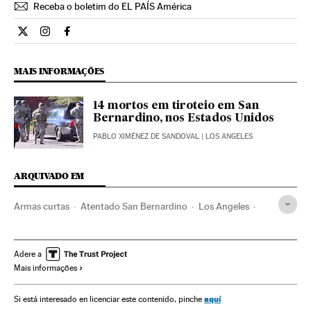
Receba o boletim do EL PAÍS América
Internacional El País Brasil en Twitter
Internacional El País Brasil en Instagram
Internacional El País Brasil en Facebook
MAIS INFORMAÇÕES
14 mortos em tiroteio em San
Bernardino, nos Estados Unidos
PABLO XIMÉNEZ DE SANDOVAL
| LOS ANGELES
ARQUIVADO EM
Armas curtas
Atentado San Bernardino
Los Angeles
Tiroteios
Mortes
Controle armas
Califórnia
Incidentes
Vítimas
Estados Unidos
Adere a
Mais informações
Assassinatos múltiplos
América do Norte
Assassinatos
Acontecimentos
América
Delitos
Justiça
aquí
Si está interesado en licenciar este contenido, pinche