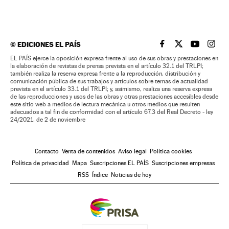
©
EDICIONES EL PAÍS
EL PAÍS BRASIL EN
EL PAÍS BRASI
EL PAÍS B
EL PA
EL PAÍS ejerce la oposición expresa frente al uso de sus obras y prestaciones en
la elaboración de revistas de prensa prevista en el artículo 32.1 del TRLPI;
también realiza la reserva expresa frente a la reproducción, distribución y
comunicación pública de sus trabajos y artículos sobre temas de actualidad
prevista en el artículo 33.1 del TRLPI; y, asimismo, realiza una reserva expresa
de las reproducciones y usos de las obras y otras prestaciones accesibles desde
este sitio web a medios de lectura mecánica u otros medios que resulten
adecuados a tal fin de conformidad con el artículo 67.3 del Real Decreto - ley
24/2021, de 2 de noviembre
Contacto
Venta de contenidos
Aviso legal
Política cookies
Política de privacidad
Mapa
Suscripciones EL PAÍS
Suscripciones empresas
RSS
Índice
Noticias de hoy