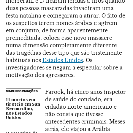
morreram e 17 ficaram feridas a tiros quando
duas pessoas mascaradas invadiram uma
festa natalina e começaram a atirar. O fato de
os suspeitos terem nomes árabes e agirem
em conjunto, de forma aparentemente
premeditada, coloca esse novo massacre
numa dimensão completamente diferente
das tragédias desse tipo que são tristemente
habituais nos
Estados Unidos
. Os
investigadores se negam a especular sobre a
motivação dos agressores.
Farook, há cinco anos inspetor
MAIS INFORMAÇÕES
de saúde do condado, era
14 mortos em
tiroteio em San
cidadão norte-americano e
Bernardino,
não consta que tivesse
nos Estados
Unidos
antecedentes criminais. Meses
atrás, ele viajou a Arábia