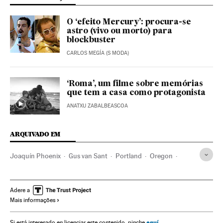
O ‘efeito Mercury’: procura-se
astro (vivo ou morto) para
blockbuster
CARLOS MEGÍA (S MODA)
‘Roma’, um filme sobre memórias
que tem a casa como protagonista
ANATXU ZABALBEASCOA
ARQUIVADO EM
Joaquín Phoenix
Gus van Sant
Portland
Oregon
Estados Unidos
Pessoas com deficiências
América do Norte
Deficiência
Cinema
América
Adere a
Mais informações
Cultura
Sociedade
aquí
Si está interesado en licenciar este contenido, pinche