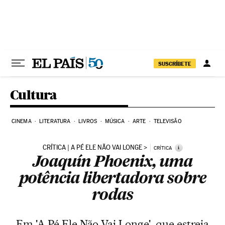
Pular para o conteúdo
SUSCRÍBETE
Cultura
CINEMA
LITERATURA
LIVROS
MÚSICA
ARTE
TELEVISÃO
CRÍTICA | A PÉ ELE NÃO VAI LONGE
i
CRÍTICA
Joaquín Phoenix, uma
potência libertadora sobre
rodas
Em 'A Pé Ele Não Vai Longe', que estreia