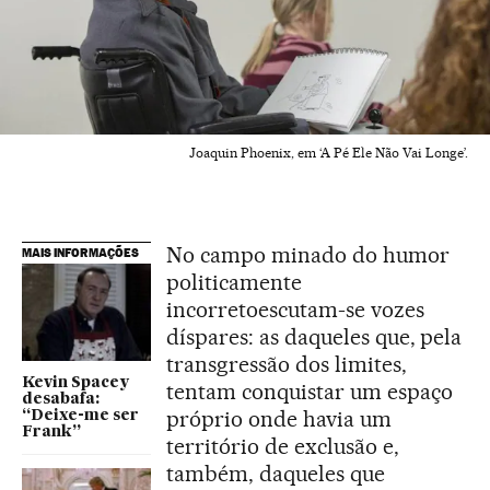
Joaquin Phoenix, em ‘A Pé Ele Não Vai Longe’.
No campo minado do humor
MAIS INFORMAÇÕES
politicamente
incorretoescutam-se vozes
díspares: as daqueles que, pela
transgressão dos limites,
Kevin Spacey
tentam conquistar um espaço
desabafa:
próprio onde havia um
“Deixe-me ser
Frank”
território de exclusão e,
também, daqueles que