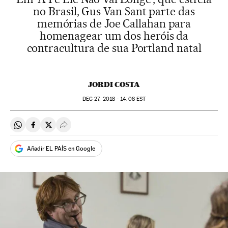
no Brasil, Gus Van Sant parte das
memórias de Joe Callahan para
homenagear um dos heróis da
contracultura de sua Portland natal
JORDI COSTA
DEC
27, 2018 - 14:08
EST
Compartir en Whatsapp
Compartir en Facebook
Compartir en Twitter
Desplegar Redes Sociales
Añadir EL PAÍS en Google