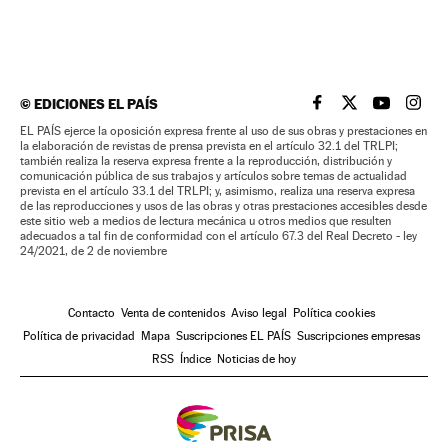
©
EDICIONES EL PAÍS
EL PAÍS BRASIL EN
EL PAÍS BRASI
EL PAÍS B
EL PA
EL PAÍS ejerce la oposición expresa frente al uso de sus obras y prestaciones en
la elaboración de revistas de prensa prevista en el artículo 32.1 del TRLPI;
también realiza la reserva expresa frente a la reproducción, distribución y
comunicación pública de sus trabajos y artículos sobre temas de actualidad
prevista en el artículo 33.1 del TRLPI; y, asimismo, realiza una reserva expresa
de las reproducciones y usos de las obras y otras prestaciones accesibles desde
este sitio web a medios de lectura mecánica u otros medios que resulten
adecuados a tal fin de conformidad con el artículo 67.3 del Real Decreto - ley
24/2021, de 2 de noviembre
Contacto
Venta de contenidos
Aviso legal
Política cookies
Política de privacidad
Mapa
Suscripciones EL PAÍS
Suscripciones empresas
RSS
Índice
Noticias de hoy