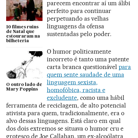
parecem encontrar aí um álibi
perfeito para continuar
perpetuando as velhas
linguagens da ofensa
10 filmes ruins
de Natal que
sustentadas pelo poder.
estouraram na
bilheteria
O humor politicamente
incorreto é tanto uma patente
carta branca questionável
para
quem sente saudade de uma
linguagem sexista,
O outro lado de
homofóbica, racista e
Mary Poppins
excludente
, como uma hábil
ferramenta de reciclagem, de alto potencial
ativista para quem, tradicionalmente, era o
alvo dessas linguagens. Está claro em qual
dos dois extremos se situava o humor cru e
grotesco de Joe Callahan, um ex-alcoólatra