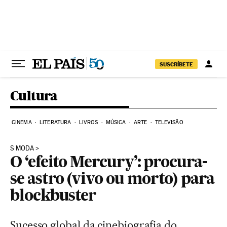
Pular para o conteúdo
SUSCRÍBETE
Cultura
CINEMA
LITERATURA
LIVROS
MÚSICA
ARTE
TELEVISÃO
S MODA
O ‘efeito Mercury’: procura-
se astro (vivo ou morto) para
blockbuster
Sucesso global da cinebiografia do