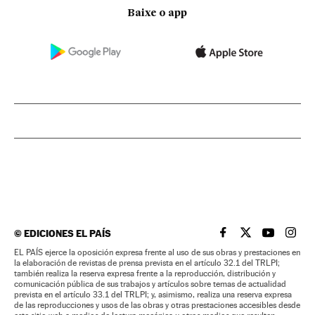
Baixe o app
©
EDICIONES EL PAÍS
EL PAÍS BRASIL EN
EL PAÍS BRASI
EL PAÍS B
EL PA
EL PAÍS ejerce la oposición expresa frente al uso de sus obras y prestaciones en
la elaboración de revistas de prensa prevista en el artículo 32.1 del TRLPI;
también realiza la reserva expresa frente a la reproducción, distribución y
comunicación pública de sus trabajos y artículos sobre temas de actualidad
prevista en el artículo 33.1 del TRLPI; y, asimismo, realiza una reserva expresa
de las reproducciones y usos de las obras y otras prestaciones accesibles desde