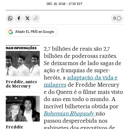
DEC
18, 2018 - 17:30
EST
0
Compartir en Whatsapp
Compartir en Facebook
Compartir en Twitter
Desplegar Redes Sociales
Comen
Añadir EL PAÍS en Google
2,7 bilhões de reais são 2,7
MAIS INFORMAÇÕES
bilhões de poderosas razões.
Se deixarmos de lado sagas de
ação e franquias de super-
heróis, a
adaptação da vida e
Freddie, antes
milagres
de Freddie Mercury
de Mercury
e do Queen é o filme mais visto
do ano em todo o mundo. A
incrível bilheteria obtida por
Bohemian Rhapsody
não
passou despercebida nos
gabinetes dos executivos de
Freddie