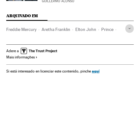
GUILLERMO ALONSO
ARQUIVADO EM
Freddie Mercury
Aretha Franklin
Elton John
Prince
Queen
Bandas
Música
Cinema
Smoda
Moda
Estilo de vida
Adere a
Mais informações
aquí
Si está interesado en licenciar este contenido, pinche