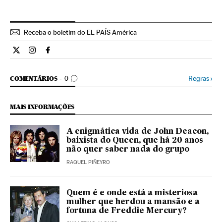
Receba o boletim do EL PAÍS América
Cultura El País Brasil en Twitter
Cultura El País Brasil en Instagram
Cultura El País Brasil en Facebook
COMENTÁRIOS
Regras
›
COMENTÁRIOS
0
MAIS INFORMAÇÕES
A enigmática vida de John Deacon,
baixista do Queen, que há 20 anos
não quer saber nada do grupo
RAQUEL PIÑEYRO
Quem é e onde está a misteriosa
mulher que herdou a mansão e a
fortuna de Freddie Mercury?