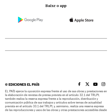
Baixe o app
©
EDICIONES EL PAÍS
EL PAÍS BRASIL EN
EL PAÍS BRASI
EL PAÍS B
EL PA
EL PAÍS ejerce la oposición expresa frente al uso de sus obras y prestaciones en
la elaboración de revistas de prensa prevista en el artículo 32.1 del TRLPI;
también realiza la reserva expresa frente a la reproducción, distribución y
comunicación pública de sus trabajos y artículos sobre temas de actualidad
prevista en el artículo 33.1 del TRLPI; y, asimismo, realiza una reserva expresa
de las reproducciones y usos de las obras y otras prestaciones accesibles desde