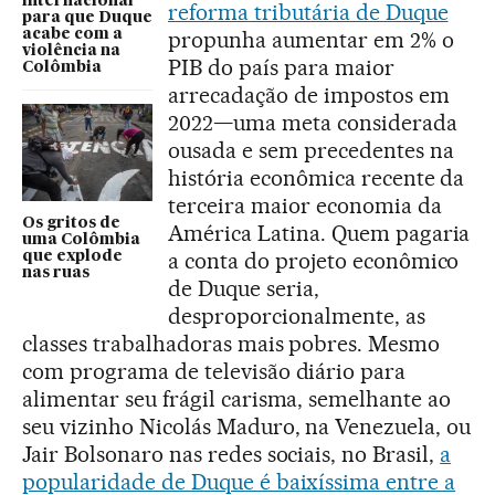
internacional
reforma tributária de Duque
para que Duque
acabe com a
propunha aumentar em 2% o
violência na
PIB do país para maior
Colômbia
arrecadação de impostos em
2022—uma meta considerada
ousada e sem precedentes na
história econômica recente da
terceira maior economia da
Os gritos de
América Latina. Quem pagaria
uma Colômbia
a conta do projeto econômico
que explode
nas ruas
de Duque seria,
desproporcionalmente, as
classes trabalhadoras mais pobres. Mesmo
com programa de televisão diário para
alimentar seu frágil carisma, semelhante ao
seu vizinho Nicolás Maduro, na Venezuela, ou
Jair Bolsonaro nas redes sociais, no Brasil,
a
popularidade de Duque é baixíssima entre a