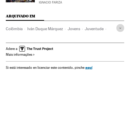
IGNACIO FARIZA
ARQUIVADO EM
Colômbia
Iván Duque Márquez
Jovens
Juventude
Protestos sociais
Desigualdade econômica
Desigualdade social
Política econômica
Crises políticas
Adere a
Mais informações
Crisis económica coronavirus covid-19
América Latina
América
aquí
Si está interesado en licenciar este contenido, pinche