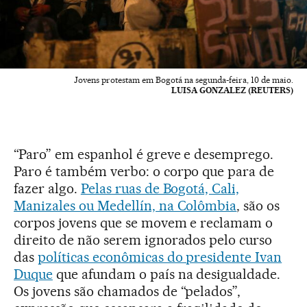
Jovens protestam em Bogotá na segunda-feira, 10 de maio.
LUISA GONZALEZ (REUTERS)
“Paro” em espanhol é greve e desemprego.
Paro é também verbo: o corpo que para de
fazer algo.
Pelas ruas de Bogotá, Cali,
Manizales ou Medellín, na Colômbia
, são os
corpos jovens que se movem e reclamam o
direito de não serem ignorados pelo curso
das
políticas econômicas do presidente Ivan
Duque
que afundam o país na desigualdade.
Os jovens são chamados de “pelados”,