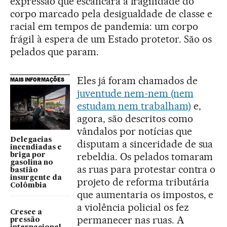
expressão que escancara a fragilidade do
corpo marcado pela desigualdade de classe e
racial em tempos de pandemia: um corpo
frágil à espera de um Estado protetor. São os
pelados que param.
Eles já foram chamados de
MAIS INFORMAÇÕES
juventude nem-nem (nem
estudam nem trabalham)
e,
agora, são descritos como
vândalos por notícias que
Delegacias
disputam a sinceridade de sua
incendiadas e
rebeldia. Os pelados tomaram
briga por
gasolina no
as ruas para protestar contra o
bastião
insurgente da
projeto de reforma tributária
Colômbia
que aumentaria os impostos, e
a violência policial os fez
Cresce a
permanecer nas ruas. A
pressão