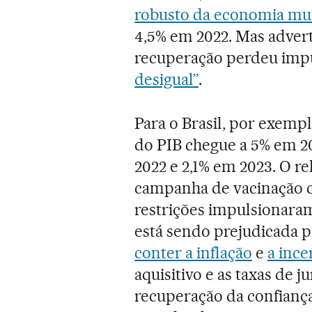
robusto da economia mu
4,5% em 2022. Mas adve
recuperação perdeu imp
desigual”
.
Para o Brasil, por exemp
do PIB chegue a 5% em 2
2022 e 2,1% em 2023. O re
campanha de vacinação con
restrições impulsionaram
está sendo prejudicada pe
conter a inflação
e
a ince
aquisitivo e as taxas de 
recuperação da confianç