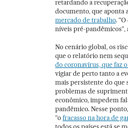
retardando a recuperação
documento, que aponta 
mercado de trabalho
. “
níveis pré-pandêmicos”, 
No cenário global, os ri
que o relatório nem seq
do coronavírus, que faz
vigiar de perto tanto a 
mais persistente do que 
problemas de suprimento
econômico, impedem fal
pandêmico. Nesse ponto,
“o
fracasso na hora de ga
todos os países está se 