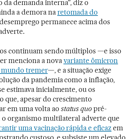
 da demanda interna”, diz o
ainda a demora na
retomada do
O desemprego permanece acima dos
adverte.
scos continuam sendo múltiplos —e isso
uer menciona a nova
variante ômicron
 o mundo tremer
—, e a situação exige
evolução da pandemia como a inflação,
se estimava inicialmente, ou os
 que, apesar do crescimento
ar em uma volta ao
status quo
pré-
 o organismo multilateral adverte que
rantir uma vacinação rápida e eficaz
em
mostrando custoso, e subsiste um elevado