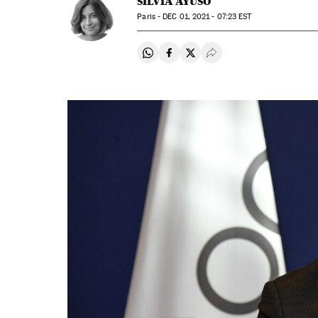
SILVIA AYUSO
Paris -
DEC
01, 2021 - 07:23
EST
Compartir en Whatsapp
Compartir en Facebook
Compartir en Twitter
Desplegar Redes Soci