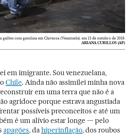
galões com gasolina em Chivacoa (Venezuela), em 13 de outubro de 2019.
ARIANA CUBILLOS (AP)
i em imigrante. Sou venezuelana,
no
Chile
. Ainda não assimilei minha nova
econstruir em uma terra que não é a
ão agridoce porque estrava angustiada
rentar possíveis preconceitos e até um
bém é um alívio estar longe — pelo
s
apagões
, da
hiperinflação
, dos roubos