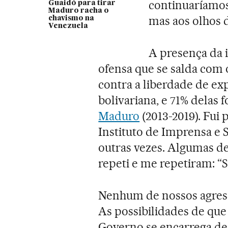
continuaríamos
Guaidó para tirar
Maduro racha o
mas aos olhos d
chavismo na
Venezuela
A presença da 
ofensa que se salda com 
contra a liberdade de e
bolivariana, e 71% dela
Maduro
(2013-2019). Fui p
Instituto de Imprensa e 
outras vezes. Algumas de
repeti e me repetiram: “S
Nenhum de nossos agresso
As possibilidades de que
Governo se encarrega de