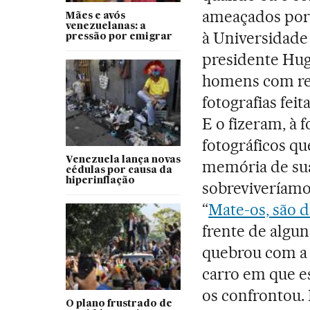
ameaçados por 
Mães e avós
venezuelanas: a
à Universidade 
pressão por emigrar
presidente Hug
homens com re
fotografias fei
E o fizeram, à 
fotográficos q
Venezuela lança novas
memória de sua
cédulas por causa da
hiperinflação
sobreviveríamo
“
Mate-os, são 
frente de algun
quebrou com a 
carro em que e
os confrontou.
O plano frustrado de