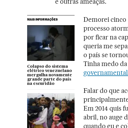
e outras ameaças.
Demorei cinco 
MAIS INFORMAÇÕES
processo atorm
por ficar na cap
queria me sepa
o país se tornou
Tinha medo da
Colapso do sistema
governamental 
elétrico venezuelano
mergulha novamente
grande parte do país
na escuridão
Falar do que a
principalmente
Em 2014 quis fu
abril, no auge 
quando eu e co