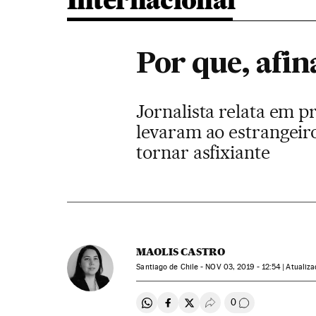
Internacional
Por que, afin
Jornalista relata em p
levaram ao estrangeir
tornar asfixiante
MAOLIS CASTRO
Santiago de Chile -
NOV
03, 2019 - 12:54
atualiz
0
Compartir en Whatsapp
Compartir en Facebook
Compartir en Twitter
Desplegar Redes Soci
Comentários