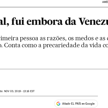
AMÉ
al, fui embora da Venez
rimeira pessoa as razões, os medos e as 
o. Conta como a precariedade da vida co
ado:
NOV
03, 2019 - 13:16
EST
Añadir EL PAÍS en Google
ales