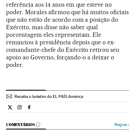
referência aos 14 anos em que esteve no
poder. Morales afirmou que há muitos oficiais
que não estão de acordo com a posição do
Exército, mas disse não saber qual
porcentagem eles representam. Ele
renunciou à presidência depois que o ex-
comandante-chefe do Exército retirou seu
apoio ao Governo, forçando-o a deixar o
poder.
Receba o boletim do EL PAÍS América
Internacional El País Brasil en Twitter
Internacional El País Brasil en Instagram
Internacional El País Brasil en Facebook
COMENTÁRIOS
Regras
›
COMENTÁRIOS