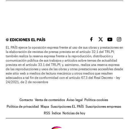
©
EDICIONES EL PAÍS
EL PAÍS BRASIL EN
EL PAÍS BRASI
EL PAÍS B
EL PA
EL PAÍS ejerce la oposición expresa frente al uso de sus obras y prestaciones en
la elaboración de revistas de prensa prevista en el artículo 32.1 del TRLPI;
también realiza la reserva expresa frente a la reproducción, distribución y
comunicación pública de sus trabajos y artículos sobre temas de actualidad
prevista en el artículo 33.1 del TRLPI; y, asimismo, realiza una reserva expresa
de las reproducciones y usos de las obras y otras prestaciones accesibles desde
este sitio web a medios de lectura mecánica u otros medios que resulten
adecuados a tal fin de conformidad con el artículo 67.3 del Real Decreto - ley
24/2021, de 2 de noviembre
Contacto
Venta de contenidos
Aviso legal
Política cookies
Política de privacidad
Mapa
Suscripciones EL PAÍS
Suscripciones empresas
RSS
Índice
Noticias de hoy