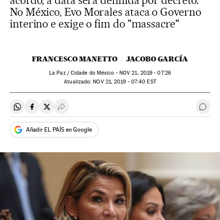
acordo, a data será definida por decreto.
No México, Evo Morales ataca o Governo
interino e exige o fim do "massacre"
FRANCESCO MANETTO
JACOBO GARCÍA
La Paz / Cidade do México -
NOV
21, 2019 - 07:26
atualizado:
NOV
21, 2019 - 07:40
EST
Compartir en Whatsapp
Compartir en Facebook
Compartir en Twitter
Desplegar Redes Sociales
Come
Añadir EL PAÍS en Google