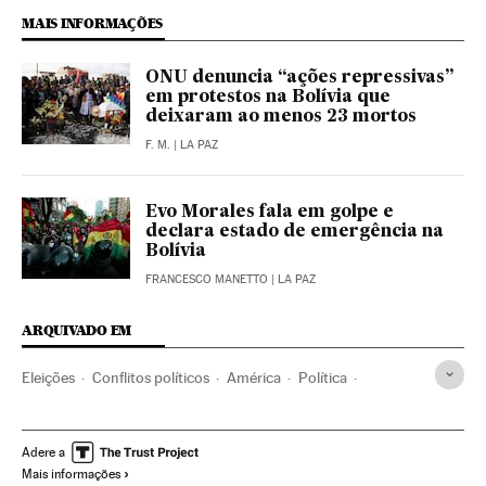
MAIS INFORMAÇÕES
ONU denuncia “ações repressivas”
em protestos na Bolívia que
deixaram ao menos 23 mortos
F. M.
| LA PAZ
Evo Morales fala em golpe e
declara estado de emergência na
Bolívia
FRANCESCO MANETTO
| LA PAZ
ARQUIVADO EM
Eleições
Conflitos políticos
América
Política
Evo Morales
Eleições Bolívia
Jeanine Áñez
Oposição política
Bolívia
Crises políticas
Parlamento
Adere a
Mais informações
América do Sul
América Latina