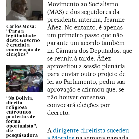
Movimento ao Socialismo
(MAS) e dos seguidores da
presidenta interina, Jeanine
Áñez. No entanto, é apenas
Carlos Mesa:
“Para a
um primeiro passo que não
legitimidade
deste Governo
garante um acordo também
é crucial a
na Câmara dos Deputados, que
convocação de
eleições”
se reuniu à tarde. Áñez
aproveitou a sessão plenária
para enviar outro projeto de
lei ao Parlamento, pediu sua
aprovação e afirmou que, se
não houver consenso,
“Na Bolívia,
direita
convocará eleições por
religiosa
decreto.
entrou nos
protestos de
forma
oportunista”,
A
dirigente direitista sucedeu
diz
pesquisadora
a Morales
na semana passada