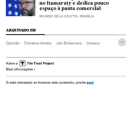
no Itamaraty e dedica pouco
espaço à pauta comercial
RICARDO DELLA COLETTA
| BRASÍLIA
ARQUIVADO EM
Opinião
Extrema direita
Jair Bolsonaro
Unesco
Brasil
ONU
América do Sul
América Latina
América
Organizações internacionais
Cultura
Relações exteriores
Adere a
Mais informações
aquí
Si está interesado en licenciar este contenido, pinche