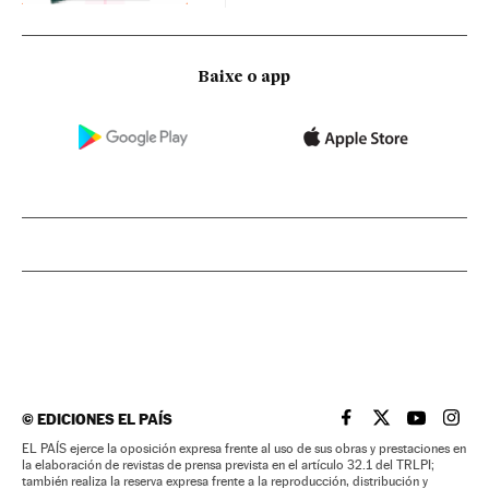
Baixe o app
©
EDICIONES EL PAÍS
EL PAÍS BRASIL EN
EL PAÍS BRASI
EL PAÍS B
EL PA
EL PAÍS ejerce la oposición expresa frente al uso de sus obras y prestaciones en
la elaboración de revistas de prensa prevista en el artículo 32.1 del TRLPI;
también realiza la reserva expresa frente a la reproducción, distribución y