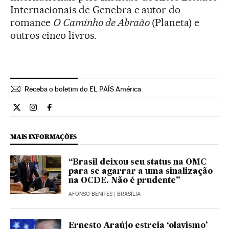
Internacionais de Genebra e autor do
romance
O Caminho de Abraão
(Planeta) e
outros cinco livros.
Receba o boletim do EL PAÍS América
Opiniao El País Brasil en Twitter
Opiniao El País Brasil en Instagram
Opiniao El País Brasil en Facebook
MAIS INFORMAÇÕES
“Brasil deixou seu status na OMC
para se agarrar a uma sinalização
na OCDE. Não é prudente”
AFONSO BENITES
| BRASÍLIA
Ernesto Araújo estreia ‘olavismo’