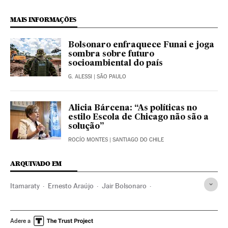
MAIS INFORMAÇÕES
Bolsonaro enfraquece Funai e joga
sombra sobre futuro
socioambiental do país
G. ALESSI
| SÃO PAULO
Alicia Bárcena: “As políticas no
estilo Escola de Chicago não são a
solução”
ROCÍO MONTES
| SANTIAGO DO CHILE
ARQUIVADO EM
Itamaraty
Ernesto Araújo
Jair Bolsonaro
Presidente Brasil
Presidência Brasil
Brasil
Governo Brasil
América do Sul
América Latina
Adere a