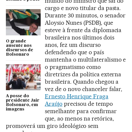
mundo do ministro que sai do
cargo e novo titular da pasta.
Durante 30 minutos, o senador
Aloysio Nunes (PSDB), que
esteve à frente da diplomacia
brasileira nos últimos dois
O grande
anos, fez um discurso
ausente nos
discursos de
defendendo que o país
Bolsonaro
mantenha o multilateralismo e
o pragmatismo como
diretrizes da política externa
brasileira. Quando chegou a
vez de o novo chanceler falar,
Ernesto Henrique Fraga
A posse do
presidente Jair
Araújo
precisou de tempo
Bolsonaro, em
imagens
semelhante para confirmar
que, ao menos na retórica,
promoverá um giro ideológico sem