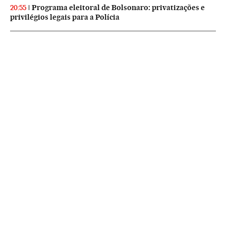
Programa eleitoral de Bolsonaro: privatizações e
20:55
privilégios legais para a Polícia
NEWSLETTERS
Boletín de América
Cada semana en tu cuenta de correo una selección de las noticias,
reportajes y análisis de los periodistas de EL PAÍS con los acontecimientos
más relevantes del continente.