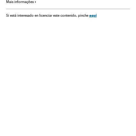
Mais informações
Governo
Ministérios
América
Administração Estado
Política
Administração pública
Olavo de Carvalho
aquí
Si está interesado en licenciar este contenido, pinche