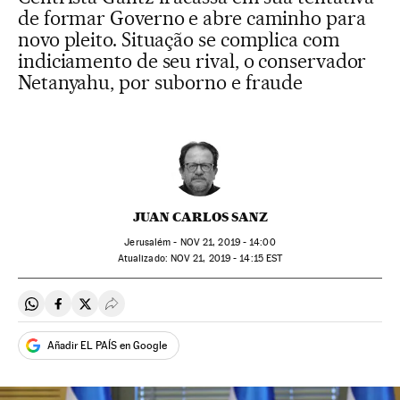
de formar Governo e abre caminho para
novo pleito. Situação se complica com
indiciamento de seu rival, o conservador
Netanyahu, por suborno e fraude
JUAN CARLOS SANZ
Jerusalém -
NOV
21, 2019 - 14:00
atualizado:
NOV
21, 2019 - 14:15
EST
Compartir en Whatsapp
Compartir en Facebook
Compartir en Twitter
Desplegar Redes Sociales
Añadir EL PAÍS en Google