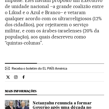
impasse. Eles haviam proposto um Executivo
de unidade nacional –a grande coalizão entre
o Likud e o Azul e Branco– e vetaram
qualquer acordo com os ultrarreligiosos (12%
dos cidadãos), por rejeitarem o serviço
militar, e com os árabes-israelenses (20% da
população), aos quais descreveu como
“quintas-colunas”.
Receba o boletim do EL PAÍS América
Internacional El País Brasil en Twitter
Internacional El País Brasil en Instagram
Internacional El País Brasil en Facebook
MAIS INFORMAÇÕES
Netanyahu renuncia a formar
Governo após uma década no