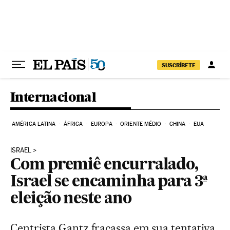
Pular para o conteúdo
SUSCRÍBETE
Internacional
AMÉRICA LATINA
ÁFRICA
EUROPA
ORIENTE MÉDIO
CHINA
EUA
ISRAEL
Com premiê encurralado,
Israel se encaminha para 3ª
eleição neste ano
Centrista Gantz fracassa em sua tentativa