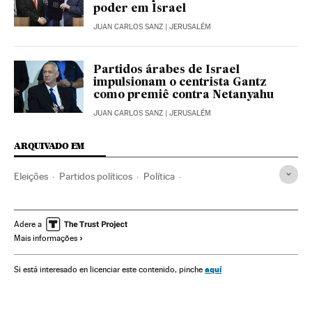
poder em Israel
JUAN CARLOS SANZ
| JERUSALÉM
Partidos árabes de Israel
impulsionam o centrista Gantz
como premiê contra Netanyahu
JUAN CARLOS SANZ
| JERUSALÉM
ARQUIVADO EM
Eleições
Partidos políticos
Política
Benjamin Netanyahu
Eleições Israel
Likud
Avigdor Lieberman
Avoda
Israel
Palestina
Adere a
Mais informações
Oriente médio
Ásia
aquí
Si está interesado en licenciar este contenido, pinche