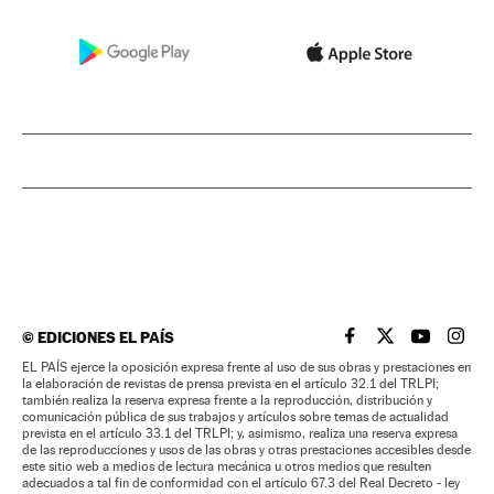
©
EDICIONES EL PAÍS
EL PAÍS BRASIL EN
EL PAÍS BRASI
EL PAÍS B
EL PA
EL PAÍS ejerce la oposición expresa frente al uso de sus obras y prestaciones en
la elaboración de revistas de prensa prevista en el artículo 32.1 del TRLPI;
también realiza la reserva expresa frente a la reproducción, distribución y
comunicación pública de sus trabajos y artículos sobre temas de actualidad
prevista en el artículo 33.1 del TRLPI; y, asimismo, realiza una reserva expresa
de las reproducciones y usos de las obras y otras prestaciones accesibles desde
este sitio web a medios de lectura mecánica u otros medios que resulten
adecuados a tal fin de conformidad con el artículo 67.3 del Real Decreto - ley