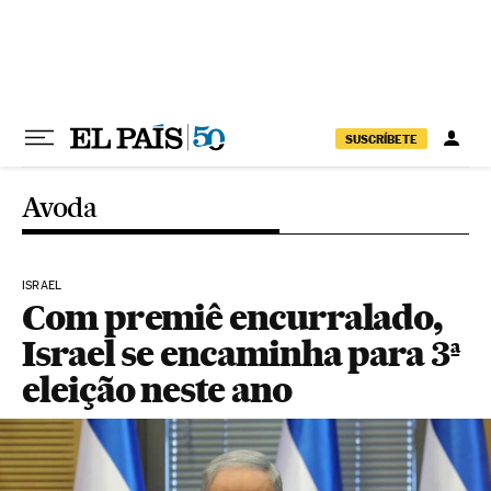
Pular para o conteúdo
SUSCRÍBETE
Avoda
ISRAEL
Com premiê encurralado,
Israel se encaminha para 3ª
eleição neste ano