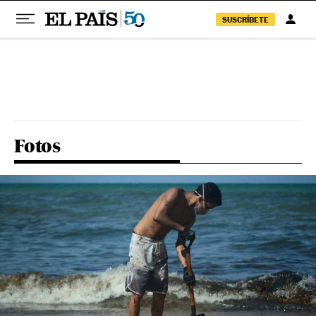
SUSCRÍBETE
Pular para o conteúdo
Fotos