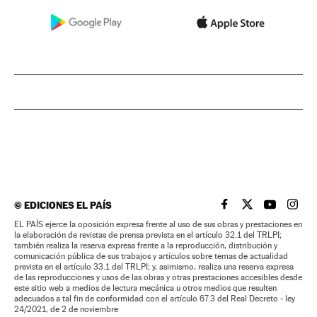
©
EDICIONES EL PAÍS
EL PAÍS BRASIL EN
EL PAÍS BRASI
EL PAÍS B
EL PA
EL PAÍS ejerce la oposición expresa frente al uso de sus obras y prestaciones en
la elaboración de revistas de prensa prevista en el artículo 32.1 del TRLPI;
también realiza la reserva expresa frente a la reproducción, distribución y
comunicación pública de sus trabajos y artículos sobre temas de actualidad
prevista en el artículo 33.1 del TRLPI; y, asimismo, realiza una reserva expresa
de las reproducciones y usos de las obras y otras prestaciones accesibles desde
este sitio web a medios de lectura mecánica u otros medios que resulten
adecuados a tal fin de conformidad con el artículo 67.3 del Real Decreto - ley
24/2021, de 2 de noviembre