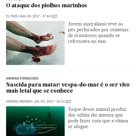
O ataque dos piolhos marinhos
EL PAÍS
|
AUG 08, 2017 - 17:44
EDT
Jovem australiano teve os
pés perfurados por centenas
de crustáceos quando se
refrescava no mar
ANIMAIS PERIGOSOS
Nascida para matar: vespa-do-mar é o ser vivo
mais letal que se conhece
ISIDORO MERINO
|
JUL 03, 2017 - 14:01
EDT
Toque desse animal produz
dor súbita tão intensa que
pode fazer com que a vítima
se afogue