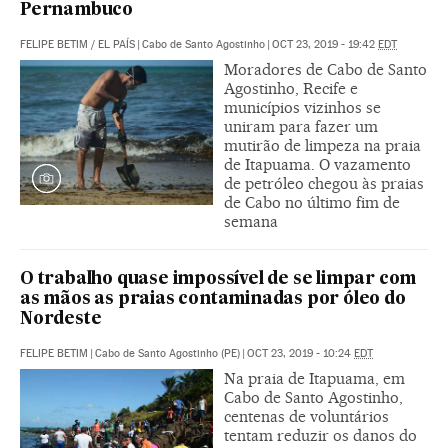
Pernambuco
FELIPE BETIM
/
EL PAÍS
|
Cabo de Santo Agostinho
|
OCT 23, 2019 - 19:42
EDT
Moradores de Cabo de Santo
Agostinho, Recife e
municípios vizinhos se
uniram para fazer um
mutirão de limpeza na praia
de Itapuama. O vazamento
de petróleo chegou às praias
de Cabo no último fim de
semana
O trabalho quase impossível de se limpar com
as mãos as praias contaminadas por óleo do
Nordeste
FELIPE BETIM
|
Cabo de Santo Agostinho (PE)
|
OCT 23, 2019 - 10:24
EDT
Na praia de Itapuama, em
Cabo de Santo Agostinho,
centenas de voluntários
tentam reduzir os danos do