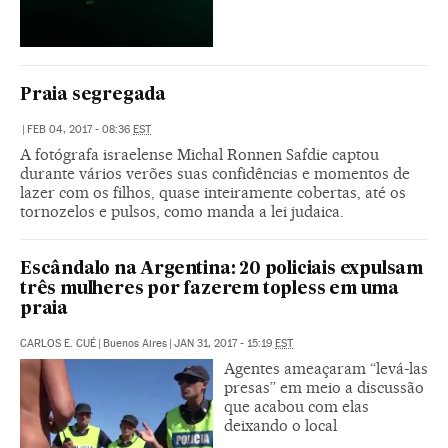
Praia segregada
|
FEB 04, 2017 - 08:36
EST
A fotógrafa israelense Michal Ronnen Safdie captou
durante vários verões suas confidências e momentos de
lazer com os filhos, quase inteiramente cobertas, até os
tornozelos e pulsos, como manda a lei judaica.
Escândalo na Argentina: 20 policiais expulsam
três mulheres por fazerem topless em uma
praia
CARLOS E. CUÉ
|
Buenos Aires
|
JAN 31, 2017 - 15:19
EST
Agentes ameaçaram “levá-las
presas” em meio a discussão
que acabou com elas
deixando o local