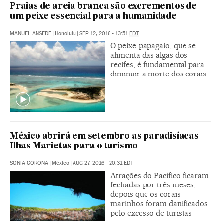
Praias de areia branca são excrementos de
um peixe essencial para a humanidade
MANUEL ANSEDE
|
Honolulu
|
SEP 12, 2016 - 13:51
EDT
O peixe-papagaio, que se
alimenta das algas dos
recifes, é fundamental para
diminuir a morte dos corais
México abrirá em setembro as paradisíacas
Ilhas Marietas para o turismo
SONIA CORONA
|
México
|
AUG 27, 2016 - 20:31
EDT
Atrações do Pacífico ficaram
fechadas por três meses,
depois que os corais
marinhos foram danificados
pelo excesso de turistas