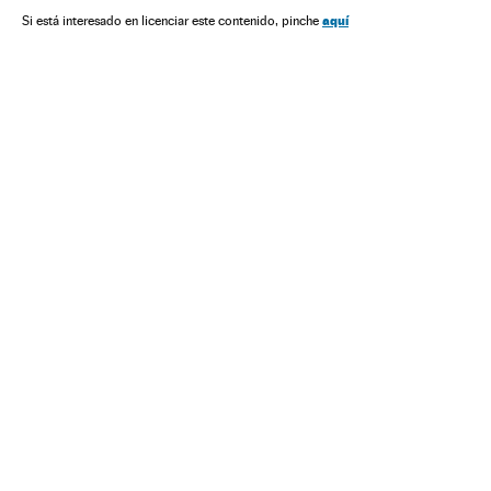
México
Felipe VI
América do Norte
Familia Real
aquí
Si está interesado en licenciar este contenido, pinche
Chefe de Estado