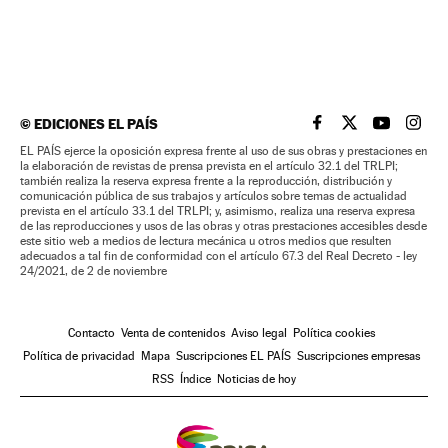
©
EDICIONES EL PAÍS
EL PAÍS BRASIL EN
EL PAÍS BRASI
EL PAÍS B
EL PA
EL PAÍS ejerce la oposición expresa frente al uso de sus obras y prestaciones en
la elaboración de revistas de prensa prevista en el artículo 32.1 del TRLPI;
también realiza la reserva expresa frente a la reproducción, distribución y
comunicación pública de sus trabajos y artículos sobre temas de actualidad
prevista en el artículo 33.1 del TRLPI; y, asimismo, realiza una reserva expresa
de las reproducciones y usos de las obras y otras prestaciones accesibles desde
este sitio web a medios de lectura mecánica u otros medios que resulten
adecuados a tal fin de conformidad con el artículo 67.3 del Real Decreto - ley
24/2021, de 2 de noviembre
Contacto
Venta de contenidos
Aviso legal
Política cookies
Política de privacidad
Mapa
Suscripciones EL PAÍS
Suscripciones empresas
RSS
Índice
Noticias de hoy