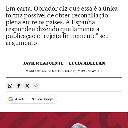
Em carta, Obrador diz que essa é a única
forma possível de obter reconciliação
plena entre os países. A Espanha
respondeu dizendo que lamenta a
publicação e "rejeita firmemente" seu
argumento
JAVIER LAFUENTE
LUCÍA ABELLÁN
Madri / Cidade do México -
MAR
25, 2019 - 18:42
EDT
Compartir en Whatsapp
Compartir en Facebook
Compartir en Twitter
Desplegar Redes Sociales
Añadir EL PAÍS en Google