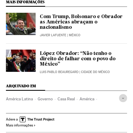
MAIS INFORMAÇÕES
Com Trump, Bolsonaro e Obrador
as Américas abraçam o
nacionalismo
JAVIER LAFUENTE
| MÉXICO
López Obrador: “Não tenho o
direito de falhar com o povo do
México”
LUIS PABLO BEAUREGARD
| CIDADE DO MÉXICO
ARQUIVADO EM
América Latina
Governo
Casa Real
América
Administração Estado
Administração pública
Política
Andrés Manuel López Obrador
Pedro Sánchez
Adere a
Mais informações
Presidência Governo Espanha
Governo de Espanha