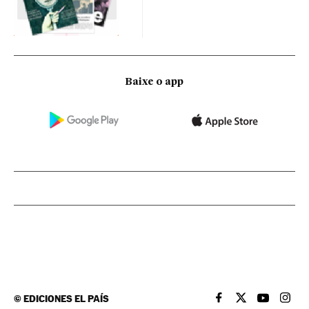
Baixe o app
©
EDICIONES EL PAÍS
EL PAÍS BRASIL EN
EL PAÍS BRASI
EL PAÍS B
EL PA