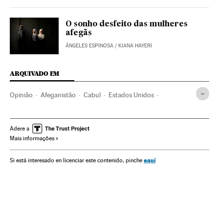
O sonho desfeito das mulheres
afegãs
ÁNGELES ESPINOSA
/
KIANA HAYERI
ARQUIVADO EM
Opinião
Afeganistão
Cabul
Estados Unidos
Joseph Biden
Donald Trump
OTAN
Talibãs
Adere a
Mais informações
aquí
Si está interesado en licenciar este contenido, pinche