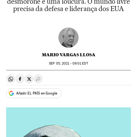
desmorone é uma loucura. O mundo livre
precisa da defesa e liderança dos EUA
MARIO VARGAS LLOSA
SEP
05, 2021 - 09:01
EDT
Compartir en Whatsapp
Compartir en Facebook
Compartir en Twitter
Desplegar Redes Sociales
Añadir EL PAÍS en Google