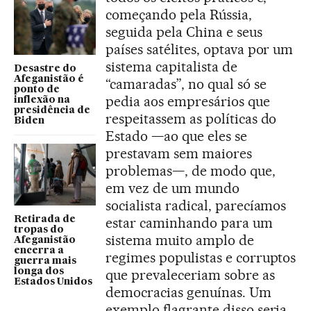
começando pela Rússia,
seguida pela China e seus
países satélites, optava por um
sistema capitalista de
Desastre do
Afeganistão é
“camaradas”, no qual só se
ponto de
pedia aos empresários que
inflexão na
presidência de
respeitassem as políticas do
Biden
Estado —ao que eles se
prestavam sem maiores
problemas—, de modo que,
em vez de um mundo
socialista radical, parecíamos
Retirada de
estar caminhando para um
tropas do
sistema muito amplo de
Afeganistão
encerra a
regimes populistas e corruptos
guerra mais
longa dos
que prevaleceriam sobre as
Estados Unidos
democracias genuínas. Um
exemplo flagrante disso seria