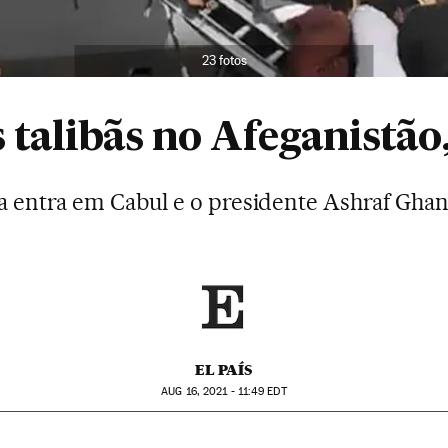
23 fotos
 talibãs no Afeganistã
ta entra em Cabul e o presidente Ashraf Gha
EL PAÍS
AUG
16, 2021 - 11:49
EDT