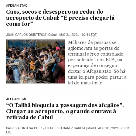
AFEGANISTÃO
Caos, socos e desespero ao redor do
aeroporto de Cabul: “É preciso chegar lá
como for”
JUAN CARLOS QUINTEROS
|
Cabul
|
AUG 21, 2021 - 10:41
EDT
Milhares de pessoas se
aglomeram às portas do
terminal aéreo controlado
por soldados dos EUA, na
esperança de conseguir
deixar o Afeganistão. Só há
uma lei para poder partir: a
lei do mais forte
AFEGANISTÃO
“O Talibã bloqueia a passagem dos afegãos”.
Chegar ao aeroporto, o grande entrave à
retirada de Cabul
PATRICIA ORTEGA DOLZ
/
DIEGO ESTEBANEZ GARCÍA
|
Madri
|
AUG 20, 2021 - 09:11
EDT