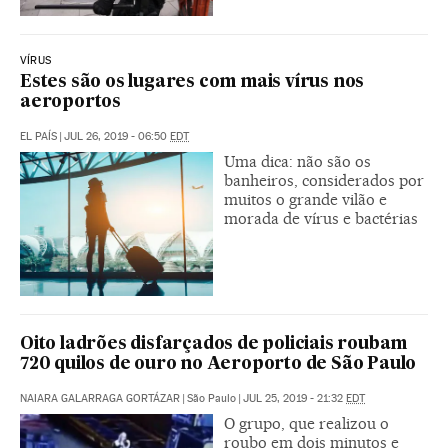
VÍRUS
Estes são os lugares com mais vírus nos
aeroportos
EL PAÍS
|
JUL 26, 2019 - 06:50
EDT
Uma dica: não são os
banheiros, considerados por
muitos o grande vilão e
morada de vírus e bactérias
Oito ladrões disfarçados de policiais roubam
720 quilos de ouro no Aeroporto de São Paulo
NAIARA GALARRAGA GORTÁZAR
|
São Paulo
|
JUL 25, 2019 - 21:32
EDT
O grupo, que realizou o
roubo em dois minutos e