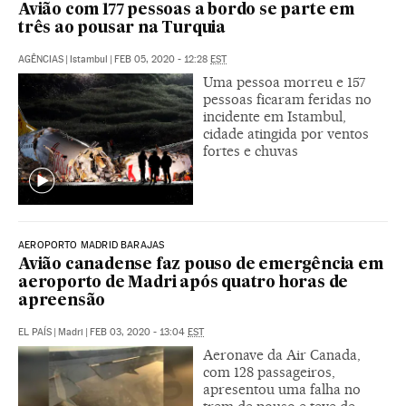
Avião com 177 pessoas a bordo se parte em
três ao pousar na Turquia
AGÊNCIAS
|
Istambul
|
FEB 05, 2020 - 12:28
EST
Uma pessoa morreu e 157
pessoas ficaram feridas no
incidente em Istambul,
cidade atingida por ventos
fortes e chuvas
AEROPORTO MADRID BARAJAS
Avião canadense faz pouso de emergência em
aeroporto de Madri após quatro horas de
apreensão
EL PAÍS
|
Madri
|
FEB 03, 2020 - 13:04
EST
Aeronave da Air Canada,
com 128 passageiros,
apresentou uma falha no