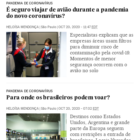
PANDEMIA DE CORONAVÍRUS
É seguro viajar de avião durante a pandemia
do novo coronavírus?
HELOÍSA MENDONÇA
|
São Paulo
|
OCT 20, 2020 - 11:47
EDT
Especialistas explicam que as
empresas áreas usam filtros
para diminuir risco de
contaminação pela covid-19.
Momentos de menor
segurança ocorrem com o
avião no solo
PANDEMIA DE CORONAVÍRUS
Para onde os brasileiros podem voar?
HELOÍSA MENDONÇA
|
São Paulo
|
OCT 20, 2020 - 07:02
EDT
Destinos como Estados
Unidos, Argentina e grande
parte da Europa seguem
com restrições a entrada de