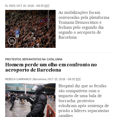
EL PAÍS
|
OCT 15, 2019 - 09:35
EDT
As mobilizações foram
convocadas pela plataforma
Tsunami Democrático e
fecham pelo segundo dia
seguido o aeroporto de
Barcelona
PROTESTOS SEPARATISTAS NA CATALUNHA
Homem perde um olho em confronto no
aeroporto de Barcelona
REBECA CARRANCO
|
Barcelona
|
OCT 15, 2019 - 09:32
EDT
Hospital diz que as feridas
são compatíveis com o
impacto de uma bala de
borracha; protestos
eclodiram após sentença de
prisão a líderes separatistas
catalães