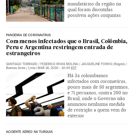
mandatários da região na
qual foram discutidas
possíveis ações conjuntas
PANDEMIA DE CORONAVÍRUS
Com menos infectados que o Brasil, Colômbia,
Peru e Argentina restringem entrada de
estrangeiros
SANTIAGO TORRADO
/
FEDERICO RIVAS MOLINA
/
JACQUELINE FOWKS
|
Bogotá /
Buenos Aires / Lima
|
MAR 16, 2020 - 10:45
EDT
Há 34 colombianos
infectados com coronavírus,
pouco mais de 50 argentinos,
e 71 peruanos, contra 200 no
Brasil, onde o Governo não
anunciou nenhuma medida
de restrição a quem vem do
exterior
ACIDENTE AÉREO NA TURQUIA