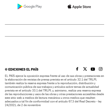
©
EDICIONES EL PAÍS
EL PAÍS BRASIL EN
EL PAÍS BRASI
EL PAÍS B
EL PA
EL PAÍS ejerce la oposición expresa frente al uso de sus obras y prestaciones en
la elaboración de revistas de prensa prevista en el artículo 32.1 del TRLPI;
también realiza la reserva expresa frente a la reproducción, distribución y
comunicación pública de sus trabajos y artículos sobre temas de actualidad
prevista en el artículo 33.1 del TRLPI; y, asimismo, realiza una reserva expresa
de las reproducciones y usos de las obras y otras prestaciones accesibles desde
este sitio web a medios de lectura mecánica u otros medios que resulten
adecuados a tal fin de conformidad con el artículo 67.3 del Real Decreto - ley
24/2021, de 2 de noviembre