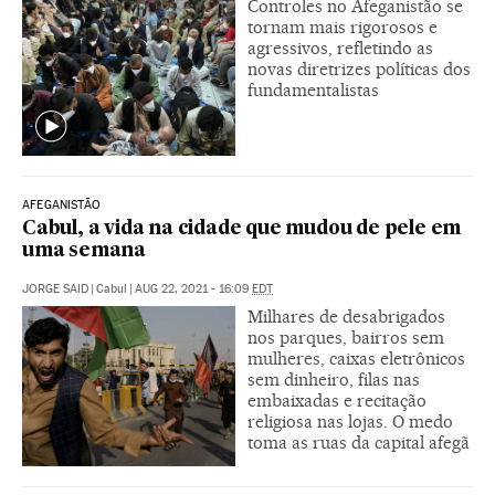
Controles no Afeganistão se
tornam mais rigorosos e
agressivos, refletindo as
novas diretrizes políticas dos
fundamentalistas
AFEGANISTÃO
Cabul, a vida na cidade que mudou de pele em
uma semana
JORGE SAID
|
Cabul
|
AUG 22, 2021 - 16:09
EDT
Milhares de desabrigados
nos parques, bairros sem
mulheres, caixas eletrônicos
sem dinheiro, filas nas
embaixadas e recitação
religiosa nas lojas. O medo
toma as ruas da capital afegã