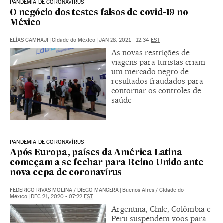
PANDEMIA DE CORONAVÍRUS
O negócio dos testes falsos de covid-19 no
México
ELÍAS CAMHAJI
|
Cidade do México
|
JAN 28, 2021 - 12:34
EST
As novas restrições de
viagens para turistas criam
um mercado negro de
resultados fraudados para
contornar os controles de
saúde
PANDEMIA DE CORONAVÍRUS
Após Europa, países da América Latina
começam a se fechar para Reino Unido ante
nova cepa de coronavírus
FEDERICO RIVAS MOLINA
/
DIEGO MANCERA
|
Buenos Aires / Cidade do
México
|
DEC 21, 2020 - 07:22
EST
Argentina, Chile, Colômbia e
Peru suspendem voos para