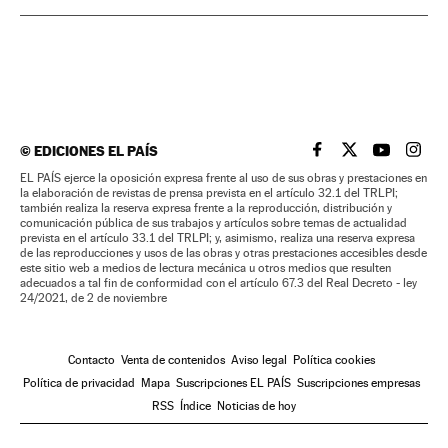
©
EDICIONES EL PAÍS
EL PAÍS BRASIL EN
EL PAÍS BRASI
EL PAÍS B
EL PA
EL PAÍS ejerce la oposición expresa frente al uso de sus obras y prestaciones en
la elaboración de revistas de prensa prevista en el artículo 32.1 del TRLPI;
también realiza la reserva expresa frente a la reproducción, distribución y
comunicación pública de sus trabajos y artículos sobre temas de actualidad
prevista en el artículo 33.1 del TRLPI; y, asimismo, realiza una reserva expresa
de las reproducciones y usos de las obras y otras prestaciones accesibles desde
este sitio web a medios de lectura mecánica u otros medios que resulten
adecuados a tal fin de conformidad con el artículo 67.3 del Real Decreto - ley
24/2021, de 2 de noviembre
Contacto
Venta de contenidos
Aviso legal
Política cookies
Política de privacidad
Mapa
Suscripciones EL PAÍS
Suscripciones empresas
RSS
Índice
Noticias de hoy