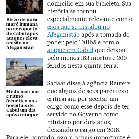
domicílio em sua bicicleta. Sua
história se tornou
especialmente relevante com o
Risco de nova
maré humana
caos que se instalou no
no aeroporto
Afeganistão
após a tomada do
de Cabul após
ataques eleva
poder pelo Talibã e com o
tensão no
Afeganistão
ataque em Cabul
que deixou
pelo menos 183 mortos e 200
feridos nesta quinta-feira.
Sadaat disse à agência Reuters
que alguns de seus parentes o
Medo nas ruas
e ritmo
criticaram por aceitar um
frenético nos
cargo como esse depois de ter
hospitais de
Cabul um dia
servido no Governo como
após o ataque
ministro por dois anos,
deixando o cargo em 2018.
Para ele, contudo, agora o mais importante é