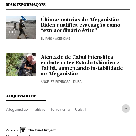
MAIS INFORMAÇÕES
Últimas notícias do Afeganistão |
Biden qualifica evacuação como
“extraordinário êxito”
EL PAÍS
/
AGÊNCIAS
Atentado de Cabul intensifica
embate entre Estado Islâmico e
Talibã, aumentando instabilidade
no Afeganistão
ÁNGELES ESPINOSA
| DUBAI
ARQUIVADO EM
Afeganistão
Talibãs
Terrorismo
Cabul
terrorismo islâmico
Alemanha
Repartidores
Adere a