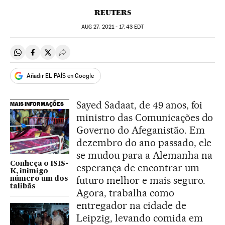
REUTERS
AUG
27, 2021 - 17:43
EDT
Compartir en Whatsapp
Compartir en Facebook
Compartir en Twitter
Desplegar Redes Sociales
Añadir EL PAÍS en Google
Sayed Sadaat, de 49 anos, foi
MAIS INFORMAÇÕES
ministro das Comunicações do
Governo do Afeganistão. Em
dezembro do ano passado, ele
se mudou para a Alemanha na
Conheça o ISIS-
esperança de encontrar um
K, inimigo
futuro melhor e mais seguro.
número um dos
talibãs
Agora, trabalha como
entregador na cidade de
Leipzig, levando comida em