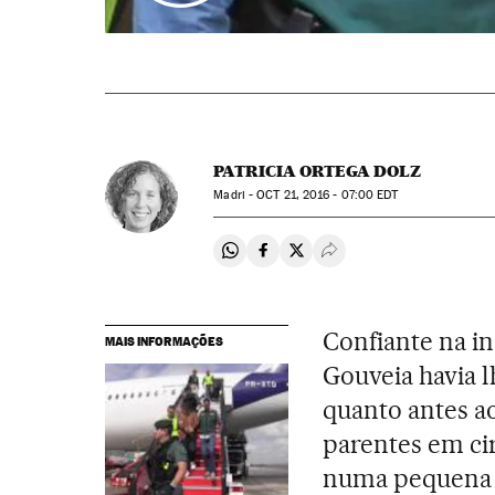
PATRICIA ORTEGA DOLZ
Madri -
OCT
21, 2016 - 07:00
EDT
Compartir en Whatsapp
Compartir en Facebook
Compartir en Twitter
Desplegar Redes Soci
Confiante na i
MAIS INFORMAÇÕES
Gouveia havia 
quanto antes a
parentes em cir
numa pequena c