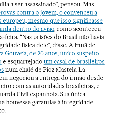
lia a ser assassinado”, pensou. Mas,
provas contra o jovem, o convenceu a
s europeu, mesmo que isso significasse
inda dentro do avião
, como aconteceu
a-feira. “Nas prisões do Brasil não havia
gridade física dele”, disse. A irmã de
a Gouveia, de 20 anos, único suspeito
o
e esquartejado
um casal de brasileiros
os
num chalé de Pioz (Castela-La
uem negociou a entrega do irmão desde
iro com as autoridades brasileiras, e
uarda Civil espanhola. Sua única
ue houvesse garantias à integridade
to.