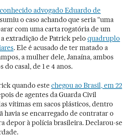
o conhecido advogado Eduardo de
ssumiu o caso achando que seria “uma
eparar com uma carta rogatória de um
 a extradição de Patrick pelo
quadruplo
iares
. Ele é acusado de ter matado a
ampos, a mulher dele, Janaína, ambos
s do casal, de 1 e 4 anos.
rick quando este
chegou ao Brasil, em 22
depois de agentes da Guarda Civil
s vítimas em sacos plásticos, dentro
mã havia se encarregado de contratar o
 depor à polícia brasileira. Declarou-se
rdade.