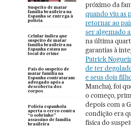
próximo da famí
Suspeito de matar
quando viu as 
família brasileira na
Espanha se entrega à
polícia
retornar ao paí
ser algemado a
Celular indica que
na última quart
suspeito de matar
família brasileira na
garantias à inte
Espanha estava no
local do crime
Patrick Nogueir
de ter degolad
Pais do suspeito de
matar família na
e seus dois filh
Espanha contrataram
advogado após a
Mancha), foi q
descoberta dos
corpos
o começo, prime
depois com a G
Polícia espanhola
aperta o cerco contra
condição era q
“o sobrinho”
assassino de família
física do suspei
brasileira