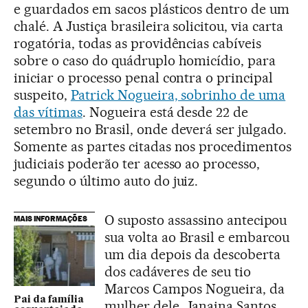
e guardados em sacos plásticos dentro de um
chalé. A Justiça brasileira solicitou, via carta
rogatória, todas as providências cabíveis
sobre o caso do quádruplo homicídio, para
iniciar o processo penal contra o principal
suspeito,
Patrick Nogueira, sobrinho de uma
das vítimas
. Nogueira está desde 22 de
setembro no Brasil, onde deverá ser julgado.
Somente as partes citadas nos procedimentos
judiciais poderão ter acesso ao processo,
segundo o último auto do juiz.
O suposto assassino antecipou
MAIS INFORMAÇÕES
sua volta ao Brasil e embarcou
um dia depois da descoberta
dos cadáveres de seu tio
Marcos Campos Nogueira, da
Pai da família
mulher dele, Janaina Santos