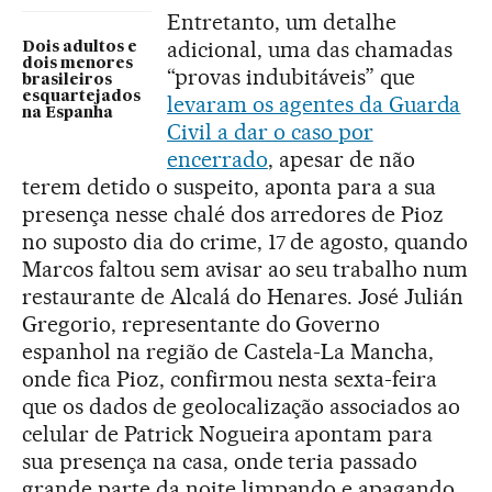
Entretanto, um detalhe
adicional, uma das chamadas
Dois adultos e
dois menores
“provas indubitáveis” que
brasileiros
esquartejados
levaram os agentes da Guarda
na Espanha
Civil a dar o caso por
encerrado
, apesar de não
terem detido o suspeito, aponta para a sua
presença nesse chalé dos arredores de Pioz
no suposto dia do crime, 17 de agosto, quando
Marcos faltou sem avisar ao seu trabalho num
restaurante de Alcalá do Henares. José Julián
Gregorio, representante do Governo
espanhol na região de Castela-La Mancha,
onde fica Pioz, confirmou nesta sexta-feira
que os dados de geolocalização associados ao
celular de Patrick Nogueira apontam para
sua presença na casa, onde teria passado
grande parte da noite limpando e apagando