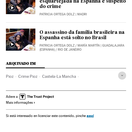
esquartejada na Espanha é suspeito
do crime
PATRICIA ORTEGA DOLZ
| MADRI
O assassino da família brasileira na
Espanha está solto no Brasil
PATRICIA ORTEGA DOLZ
/
MARÍA MARTÍN
| GUADALAJARA
(ESPANHA) / RIO DE JANEIRO
ARQUIVADO EM
Pioz
Crime Pioz
Castela-La Mancha
Assassinatos múltiplos
Brasil
Assassinatos
Força segurança
América do Sul
América Latina
Adere a
Mais informações
Acontecimentos
América
Delitos
Espanha
Justiça
Sociedade
Patrick Nogueira
aquí
Si está interesado en licenciar este contenido, pinche