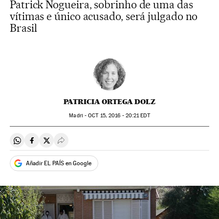
Patrick Nogueira, sobrinho de uma das
vítimas e único acusado, será julgado no
Brasil
PATRICIA ORTEGA DOLZ
Madri -
OCT
15, 2016 - 20:21
EDT
Compartir en Whatsapp
Compartir en Facebook
Compartir en Twitter
Desplegar Redes Sociales
Añadir EL PAÍS en Google