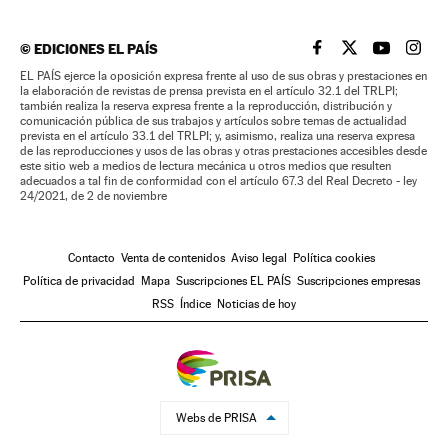
©
EDICIONES EL PAÍS
EL PAÍS BRASIL EN
EL PAÍS BRASI
EL PAÍS B
EL PA
EL PAÍS ejerce la oposición expresa frente al uso de sus obras y prestaciones en
la elaboración de revistas de prensa prevista en el artículo 32.1 del TRLPI;
también realiza la reserva expresa frente a la reproducción, distribución y
comunicación pública de sus trabajos y artículos sobre temas de actualidad
prevista en el artículo 33.1 del TRLPI; y, asimismo, realiza una reserva expresa
de las reproducciones y usos de las obras y otras prestaciones accesibles desde
este sitio web a medios de lectura mecánica u otros medios que resulten
adecuados a tal fin de conformidad con el artículo 67.3 del Real Decreto - ley
24/2021, de 2 de noviembre
Contacto
Venta de contenidos
Aviso legal
Política cookies
Política de privacidad
Mapa
Suscripciones EL PAÍS
Suscripciones empresas
RSS
Índice
Noticias de hoy
Webs de PRISA