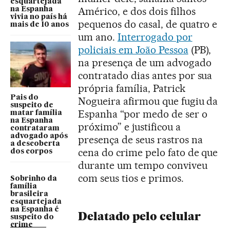
esquartejada
Américo, e dos dois filhos
na Espanha
vivia no país há
pequenos do casal, de quatro e
mais de 10 anos
um ano.
Interrogado por
policiais em João Pessoa
(PB),
na presença de um advogado
contratado dias antes por sua
própria família, Patrick
Pais do
Nogueira afirmou que fugiu da
suspeito de
Espanha “por medo de ser o
matar família
na Espanha
próximo” e justificou a
contrataram
advogado após
presença de seus rastros na
a descoberta
cena do crime pelo fato de que
dos corpos
durante um tempo conviveu
com seus tios e primos.
Sobrinho da
família
brasileira
esquartejada
na Espanha é
Delatado pelo celular
suspeito do
crime