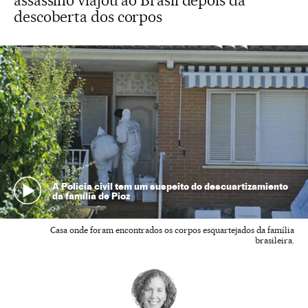
assassino viajou ao Brasil depois da
descoberta dos corpos
A Policia civil tem um suspeito do descuartizamiento
da família de Pioz
Casa onde foram encontrados os corpos esquartejados da família
brasileira.