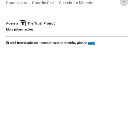
Guadalajara
Guardia Civil
Castela-La Mancha
Homicídios
Drogas
Crime organizado
Brasil
Delinquência
Força segurança
América do Sul
Adere a
Mais informações
América Latina
Delitos
América
Espanha
Justiça
Problemas sociais
Sociedade
aquí
Si está interesado en licenciar este contenido, pinche