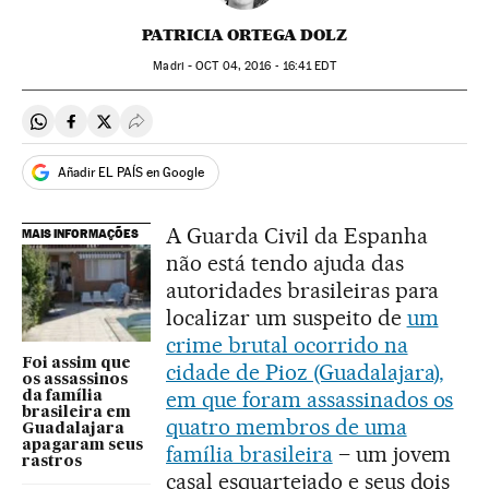
PATRICIA ORTEGA DOLZ
Madri -
OCT
04, 2016 - 16:41
EDT
Compartir en Whatsapp
Compartir en Facebook
Compartir en Twitter
Desplegar Redes Sociales
Añadir EL PAÍS en Google
A Guarda Civil da Espanha
MAIS INFORMAÇÕES
não está tendo ajuda das
autoridades brasileiras para
localizar um suspeito de
um
crime brutal ocorrido na
Foi assim que
cidade de Pioz (Guadalajara),
os assassinos
em que foram assassinados os
da família
brasileira em
quatro membros de uma
Guadalajara
apagaram seus
família brasileira
– um jovem
rastros
casal esquartejado e seus dois