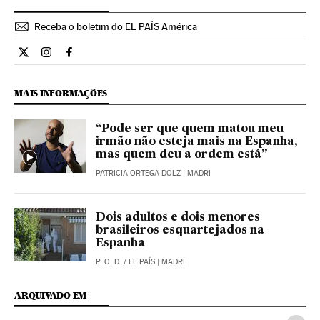
Receba o boletim do EL PAÍS América
Internacional El País Brasil en Twitter
Internacional El País Brasil en Instagram
Internacional El País Brasil en Facebook
MAIS INFORMAÇÕES
“Pode ser que quem matou meu
irmão não esteja mais na Espanha,
mas quem deu a ordem está”
PATRICIA ORTEGA DOLZ
| MADRI
Dois adultos e dois menores
brasileiros esquartejados na
Espanha
P. O. D.
/
EL PAÍS
| MADRI
ARQUIVADO EM