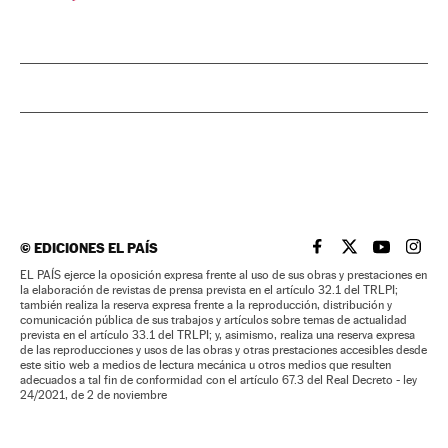
©
EDICIONES EL PAÍS
EL PAÍS BRASIL EN
EL PAÍS BRASI
EL PAÍS B
EL PA
EL PAÍS ejerce la oposición expresa frente al uso de sus obras y prestaciones en
la elaboración de revistas de prensa prevista en el artículo 32.1 del TRLPI;
también realiza la reserva expresa frente a la reproducción, distribución y
comunicación pública de sus trabajos y artículos sobre temas de actualidad
prevista en el artículo 33.1 del TRLPI; y, asimismo, realiza una reserva expresa
de las reproducciones y usos de las obras y otras prestaciones accesibles desde
este sitio web a medios de lectura mecánica u otros medios que resulten
adecuados a tal fin de conformidad con el artículo 67.3 del Real Decreto - ley
24/2021, de 2 de noviembre