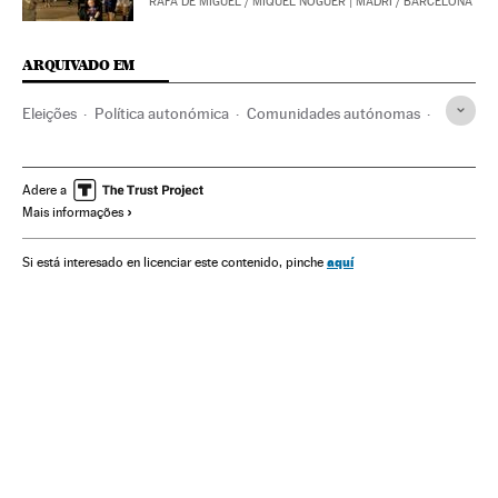
RAFA DE MIGUEL
/
MIQUEL NOGUER
| MADRI / BARCELONA
ARQUIVADO EM
Eleições
Política autonómica
Comunidades autónomas
Ideologias
Administração autônoma
Administração pública
Urnas eleitorais
Material eleitoral
Adere a
Mais informações
Referendo sobre a Independência da Catalunha 2017
Independentismo
Autodeterminação
aquí
Si está interesado en licenciar este contenido, pinche
Generalitat Catalunha
Referendo
Catalunha
Conflitos políticos
Política
Espanha