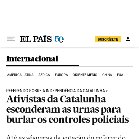
Pular para o conteúdo
SUSCRÍBETE
Internacional
AMÉRICA LATINA
ÁFRICA
EUROPA
ORIENTE MÉDIO
CHINA
EUA
REFERENDO SOBRE A INDEPENDÊNCIA DA CATALUNHA
Ativistas da Catalunha
esconderam as urnas para
burlar os controles policiais
Até as vésperas da votação do referendo