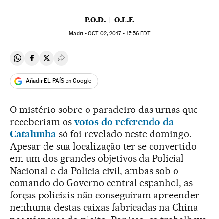
P.O.D.
O.L.F.
Madri -
OCT
02, 2017 - 15:56
EDT
Compartir en Whatsapp
Compartir en Facebook
Compartir en Twitter
Desplegar Redes Sociales
Añadir EL PAÍS en Google
O mistério sobre o paradeiro das urnas que
receberiam os
votos do referendo da
Catalunha
só foi revelado neste domingo.
Apesar de sua localização ter se convertido
em um dos grandes objetivos da Policial
Nacional e da Policia civil, ambas sob o
comando do Governo central espanhol, as
forças policiais não conseguiram apreender
nenhuma destas caixas fabricadas na China