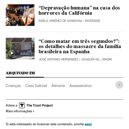
“Depravação humana” na casa dos
horrores da Califórnia
PABLO XIMÉNEZ DE SANDOVAL
| RIVERSIDE
“Como matar em três segundos?”:
os detalhes do massacre da família
brasileira na Espanha
JOSÉ ANTONIO HERNÁNDEZ
/
JOAQUÍN GIL
| MADRI
ARQUIVADO EM
Crianças
Caso Gabriel
Almería
Assassinatos
Infância
Casos judiciais
Investigação judicial
Andaluzia
Acontecimentos
Delitos
Processo judicial
Adere a
Mais informações
Espanha
Justiça
Sociedade
aquí
Si está interesado en licenciar este contenido, pinche