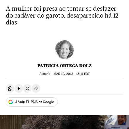
A mulher foi presa ao tentar se desfazer
do cadáver do garoto, desaparecido há 12
dias
PATRICIA ORTEGA DOLZ
Almería -
MAR
12, 2018 - 13:11
EDT
Compartir en Whatsapp
Compartir en Facebook
Compartir en Twitter
Desplegar Redes Sociales
Añadir EL PAÍS en Google