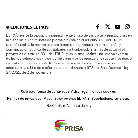
©
EDICIONES EL PAÍS
EL PAÍS BRASIL EN
EL PAÍS BRASI
EL PAÍS B
EL PA
EL PAÍS ejerce la oposición expresa frente al uso de sus obras y prestaciones en
la elaboración de revistas de prensa prevista en el artículo 32.1 del TRLPI;
también realiza la reserva expresa frente a la reproducción, distribución y
comunicación pública de sus trabajos y artículos sobre temas de actualidad
prevista en el artículo 33.1 del TRLPI; y, asimismo, realiza una reserva expresa
de las reproducciones y usos de las obras y otras prestaciones accesibles desde
este sitio web a medios de lectura mecánica u otros medios que resulten
adecuados a tal fin de conformidad con el artículo 67.3 del Real Decreto - ley
24/2021, de 2 de noviembre
Contacto
Venta de contenidos
Aviso legal
Política cookies
Política de privacidad
Mapa
Suscripciones EL PAÍS
Suscripciones empresas
RSS
Índice
Noticias de hoy