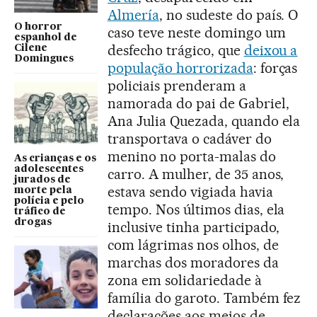
Almería
, no sudeste do país. O
O horror
caso teve neste domingo um
espanhol de
desfecho trágico, que
deixou a
Cilene
Domingues
população horrorizada
: forças
policiais prenderam a
namorada do pai de Gabriel,
Ana Julia Quezada, quando ela
transportava o cadáver do
menino no porta-malas do
As crianças e os
adolescentes
carro. A mulher, de 35 anos,
jurados de
estava sendo vigiada havia
morte pela
polícia e pelo
tempo. Nos últimos dias, ela
tráfico de
drogas
inclusive tinha participado,
com lágrimas nos olhos, de
marchas dos moradores da
zona em solidariedade à
família do garoto. Também fez
declarações aos meios de