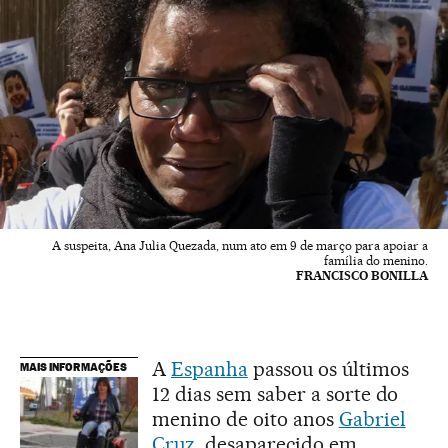
A suspeita, Ana Julia Quezada, num ato em 9 de março para apoiar a
família do menino.
FRANCISCO BONILLA
A
Espanha
passou os últimos
MAIS INFORMAÇÕES
12 dias sem saber a sorte do
menino de oito anos
Gabriel
Cruz
, desaparecido em