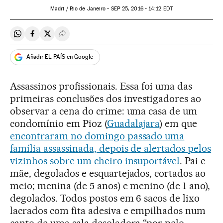
Madri / Rio de Janeiro -
SEP
25, 2016 - 14:12
EDT
Compartir en Whatsapp
Compartir en Facebook
Compartir en Twitter
Desplegar Redes Sociales
Añadir EL PAÍS en Google
Assassinos profissionais. Essa foi uma das
primeiras conclusões dos investigadores ao
observar a cena do crime: uma casa de um
condomínio em Pioz (
Guadalajara
) em que
encontraram no domingo passado uma
família assassinada, depois de alertados pelos
vizinhos sobre um cheiro insuportável
. Pai e
mãe, degolados e esquartejados, cortados ao
meio; menina (de 5 anos) e menino (de 1 ano),
degolados. Todos postos em 6 sacos de lixo
lacrados com fita adesiva e empilhados num
canto de uma sala desoladora “por pelo