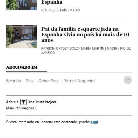
Espanha
P. O. D.
/
EL PAÍS
| MADRI
Pai da família esquartejada na
Espanha vivia no país há mais de 10
anos
PATRICIA ORTEGA DOLZ
/
MARÍA MARTÍN
| MADRI / RIO DE
JANEIRO
ARQUIVADO EM
Sicários
Pioz
Crime Pioz
Patrick Nogueira
Imigrantes latinoamericanos
Provincia Guadalajara
Homicídios
Crime organizado
Narcotráfico
Adere a
Mais informações
Castela-La Mancha
Imigrantes
Assassinatos múltiplos
Assassinatos
Delitos contra saúde pública
Brasil
aquí
Si está interesado en licenciar este contenido, pinche
Imigração
Delinquência
Migração
América Latina