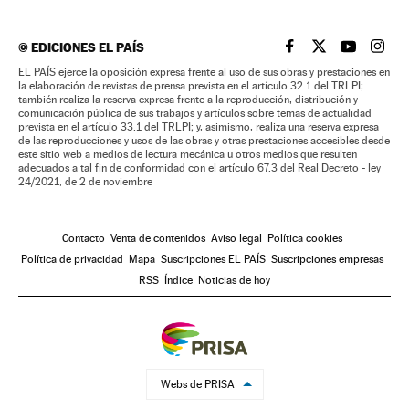
©
EDICIONES EL PAÍS
EL PAÍS BRASIL EN
EL PAÍS BRASI
EL PAÍS B
EL PA
EL PAÍS ejerce la oposición expresa frente al uso de sus obras y prestaciones en
la elaboración de revistas de prensa prevista en el artículo 32.1 del TRLPI;
también realiza la reserva expresa frente a la reproducción, distribución y
comunicación pública de sus trabajos y artículos sobre temas de actualidad
prevista en el artículo 33.1 del TRLPI; y, asimismo, realiza una reserva expresa
de las reproducciones y usos de las obras y otras prestaciones accesibles desde
este sitio web a medios de lectura mecánica u otros medios que resulten
adecuados a tal fin de conformidad con el artículo 67.3 del Real Decreto - ley
24/2021, de 2 de noviembre
Contacto
Venta de contenidos
Aviso legal
Política cookies
Política de privacidad
Mapa
Suscripciones EL PAÍS
Suscripciones empresas
RSS
Índice
Noticias de hoy
Webs de PRISA