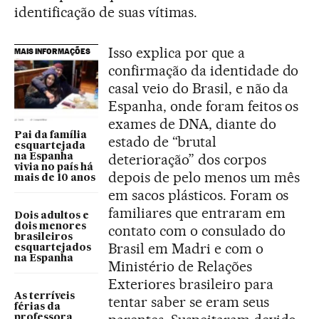
identificação de suas vítimas.
Isso explica por que a
MAIS INFORMAÇÕES
confirmação da identidade do
casal veio do Brasil, e não da
Espanha, onde foram feitos os
exames de DNA, diante do
Pai da família
estado de “brutal
esquartejada
deterioração” dos corpos
na Espanha
vivia no país há
depois de pelo menos um mês
mais de 10 anos
em sacos plásticos. Foram os
familiares que entraram em
Dois adultos e
dois menores
contato com o consulado do
brasileiros
Brasil em Madri e com o
esquartejados
na Espanha
Ministério de Relações
Exteriores brasileiro para
As terríveis
tentar saber se eram seus
férias da
professora