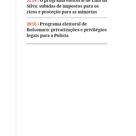
O programa eleitoral de Lula da
21:14
Silva: subidas de impostos para os
ricos e proteção para as minorias
Programa eleitoral de
20:55
Bolsonaro: privatizações e privilégios
legais para a Polícia