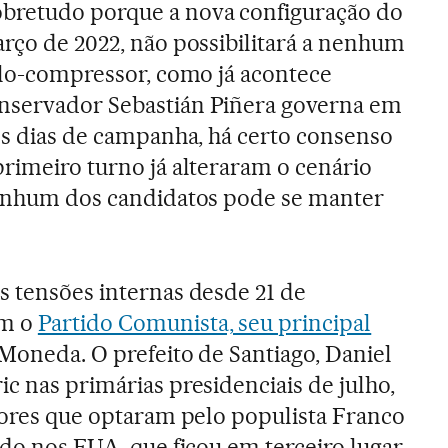
sobretudo porque a nova configuração do
arço de 2022, não possibilitará a nenhum
rolo-compressor, como já acontece
nservador Sebastián Piñera governa em
tes dias de campanha, há certo consenso
primeiro turno já alteraram o cenário
 nenhum dos candidatos pode se manter
s tensões internas desde 21 de
om o
Partido Comunista, seu principal
Moneda. O prefeito de Santiago, Daniel
c nas primárias presidenciais de julho,
itores que optaram pelo populista Franco
ado nos EUA, que ficou em terceiro lugar