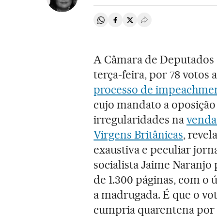
Compartir en Whatsapp
Compartir en Facebook
Compartir en Twitter
Desplegar Redes Soci
A Câmara de Deputados 
terça-feira, por 78 votos 
processo de impeachment
cujo mandato a oposição 
irregularidades na
venda
Virgens Britânicas
, reve
exaustiva e peculiar jor
socialista Jaime Naranjo
de 1.300 páginas, com o ú
a madrugada. É que o vot
cumpria quarentena por 