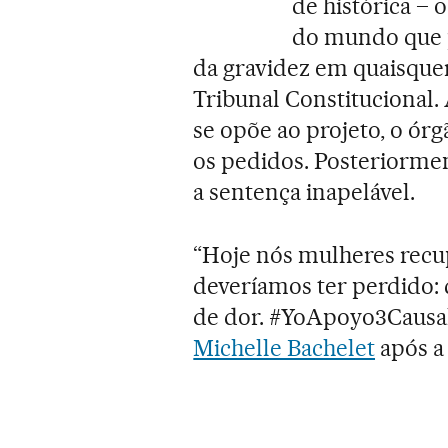
de histórica – 
do mundo que 
da gravidez em quaisquer 
Tribunal Constitucional.
se opõe ao projeto, o ór
os pedidos. Posteriormen
a sentença inapelável.
“Hoje nós mulheres recu
deveríamos ter perdido
de dor. #YoApoyo3Causal
Michelle Bachelet
após a 