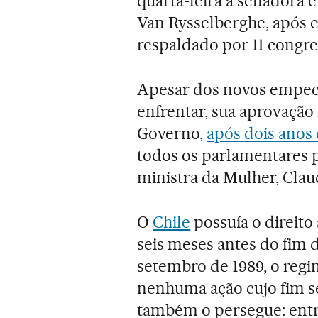
quarta-feira a senadora 
Van Rysselberghe, após 
respaldado por 11 congres
Apesar dos novos empecil
enfrentar, sua aprovação
Governo,
após dois anos 
todos os parlamentares p
ministra da Mulher, Clau
O
Chile
possuía o direito
seis meses antes do fim 
setembro de 1989, o reg
nenhuma ação cujo fim se
também o persegue: entre