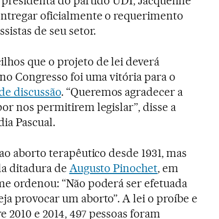
e presidenta do partido UDI, Jacqueline
entregar oficialmente o requerimento
sistas de seu setor.
hos que o projeto de lei deverá
 no Congresso foi uma vitória para o
de discussão
. “Queremos agradecer a
or nos permitirem legislar”, disse a
dia Pascual.
 ao aborto terapêutico desde 1931, mas
da ditadura de
Augusto Pinochet
, em
ime ordenou: “Não poderá ser efetuada
ja provocar um aborto”. A lei o proíbe e
 2010 e 2014, 497 pessoas foram