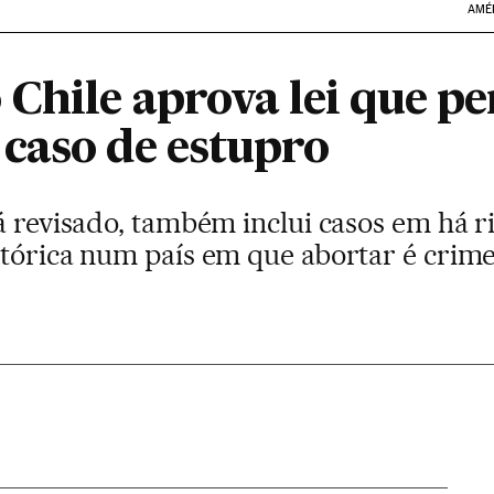
AMÉ
 Chile aprova lei que p
caso de estupro
á revisado, também inclui casos em há r
stórica num país em que abortar é crim