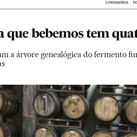
CORONAVÍRUS
PE
ja que bebemos tem quat
ram a árvore genealógica do fermento f
as