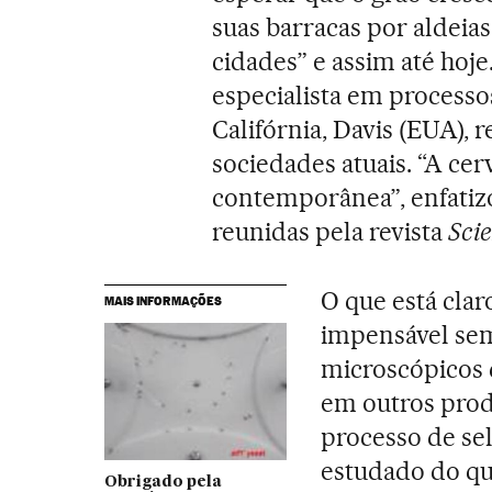
suas barracas por aldeias
cidades” e assim até hoje
especialista em process
Califórnia, Davis (EUA),
sociedades atuais. “A cerv
contemporânea”, enfatiz
reunidas pela revista
Sci
O que está clar
MAIS INFORMAÇÕES
impensável sem
microscópicos 
em outros prod
processo de sel
estudado do qu
Obrigado pela