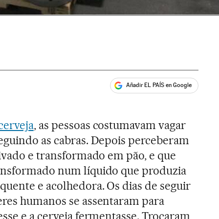
Añadir EL PAÍS en Google
ales
cerveja
, as pessoas costumavam vagar
seguindo as cabras. Depois perceberam
tivado e transformado em pão, e que
ansformado num líquido que produzia
quente e acolhedora. Os dias de seguir
seres humanos se assentaram para
esse e a cerveja fermentasse. Trocaram