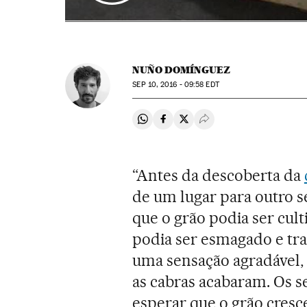
NUÑO DOMÍNGUEZ
SEP
10, 2016 - 09:58
EDT
Compartir en Whatsapp
Compartir en Facebook
Compartir en Twitter
Desplegar Redes Soci
“Antes da descoberta da
de um lugar para outro 
que o grão podia ser cul
podia ser esmagado e tr
uma sensação agradável, 
as cabras acabaram. Os 
esperar que o grão cresc