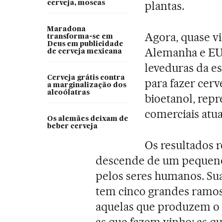
plantas.
cerveja, moscas
Maradona
Agora, quase vi
transforma-se em
Deus em publicidade
Alemanha e EU
de cerveja mexicana
leveduras da e
Cerveja grátis contra
para fazer cerve
a marginalização dos
alcoólatras
bioetanol, repr
comerciais atua
Os alemães deixam de
beber cerveja
Os resultados 
descende de um pequeno
pelos seres humanos. Sua
tem cinco grandes ramos:
aquelas que produzem o 
as que fazem vinho; as qu