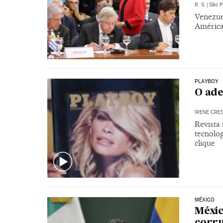
R. S.
|
São P
Venezue
América
PLAYBOY
O ade
IRENE CRE
Revista
tecnolo
clique
MÉXICO
Méxic
corru