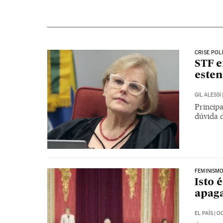
CRISE POL
STF e
esten
GIL ALESSI
Principa
dúvida 
FEMINISM
Isto 
apag
EL PAÍS
|
OC