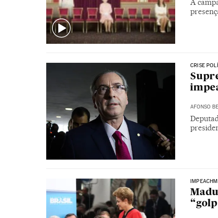
A campa
presenç
CRISE POL
Supr
impe
AFONSO BE
Deputad
preside
IMPEACHM
Madur
“golp