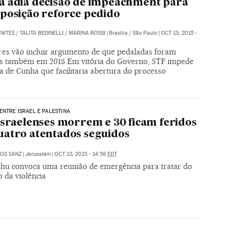
 adia decisão de impeachment para
posição reforce pedido
NITES
/
TALITA BEDINELLI
/
MARINA ROSSI
|
Brasília / São Paulo
|
OCT 13, 2015 -
res vão incluir argumento de que pedaladas foram
s também em 2015 Em vitória do Governo, STF impede
 de Cunha que facilitaria abertura do processo
ENTRE ISRAEL E PALESTINA
israelenses morrem e 30 ficam feridos
atro atentados seguidos
OS SANZ
|
Jerusalém
|
OCT 13, 2015 - 14:58
EDT
hu convoca uma reunião de emergência para tratar do
 da violência