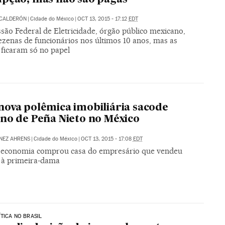
 CALDERÓN
|
Cidade do México
|
OCT 13, 2015 - 17:12
EDT
são Federal de Eletricidade, órgão público mexicano,
ezenas de funcionários nos últimos 10 anos, mas as
 ficaram só no papel
ova polêmica imobiliária sacode
no de Peña Nieto no México
NEZ AHRENS
|
Cidade do México
|
OCT 13, 2015 - 17:08
EDT
 economia comprou casa do empresário que vendeu
à primeira-dama
ÍTICA NO BRASIL