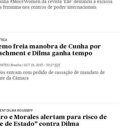
nha #MoreWomen da revista 'Elle' denuncia a escassa
a feminina nos centros de poder internacionais
ÍTICA
emo freia manobra de Cunha por
achment e Dilma ganha tempo
NITES
|
Brasília
|
OCT 13, 2015 - 23:27
EDT
os entram com pedido de cassação de mandato de
nte da Câmara
ENT DILMA ROUSSEFF
o e Morales alertam para risco de
e de Estado” contra Dilma