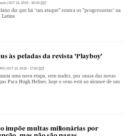
aulo
|
OCT 13, 2015 - 18:00
EDT
lano diz que há “um ataque" contra os "progressistas” na
 Latina
us às peladas da revista ‘Playboy’
SPO
|
OCT 13, 2015 - 17:50
EDT
 inicia uma nova etapa, sem nudez, por causa das novas
gias Para Hugh Hefner, hoje o sexo está ao alcance de um
o impõe multas milionárias por
pção, mas não são pagas