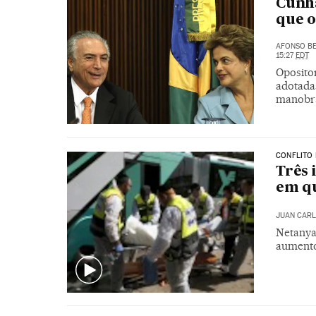
Cunha
que o
AFONSO BE
15:27
EDT
Oposito
adotada
manobra
CONFLITO 
Três 
em qu
JUAN CARL
Netanya
aumento