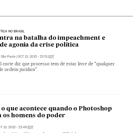
ÍTICA NO BRASIL
ntra na batalha do impeachment e
de agonia da crise política
|
São Paulo
|
OCT 13, 2015 - 23:51
EDT
l corte diz que processo tem de estar livre de "qualquer
de ordem jurídica"
O
é o que acontece quando o Photoshop
a os homens do poder
T 13, 2015 - 23:49
EDT