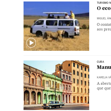
TURISMO 
O eco
MIGUEL ÁN
O conta
aos pre
CUBA
Manu
KARELIA V
A abert
que que