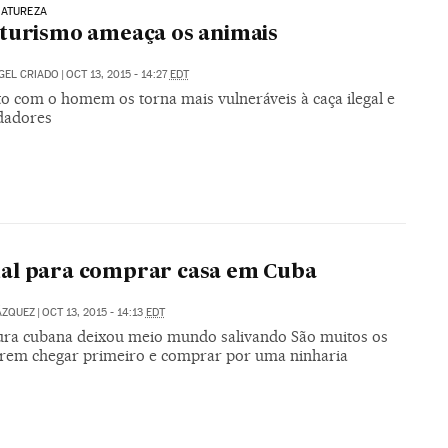
NATUREZA
turismo ameaça os animais
GEL CRIADO
|
OCT 13, 2015 - 14:27
EDT
to com o homem os torna mais vulneráveis à caça ilegal e
dadores
al para comprar casa em Cuba
ÁZQUEZ
|
OCT 13, 2015 - 14:13
EDT
ura cubana deixou meio mundo salivando São muitos os
rem chegar primeiro e comprar por uma ninharia