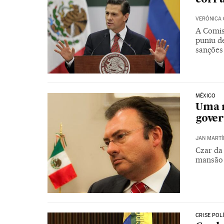
VERÓNICA
A Comis
puniu d
sanções
MÉXICO
Uma n
gover
JAN MARTÍ
Czar da
mansão 
CRISE POL