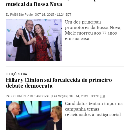
musical da Bossa Nova
EL PAÍS
|
São Paulo
|
OCT 14, 2015 - 12:24
EDT
Um dos principais
promotores da Bossa Nova,
Miele morreu aos 77 anos
em sua casa
ELEIÇÕES EUA
Hillary Clinton sai fortalecida do primeiro
debate democrata
PABLO XIMÉNEZ DE SANDOVAL
|
Las Vegas
|
OCT 14, 2015 - 09:56
EDT
Candidatos tentam impor na
campanha temas
relacionados à justiça social