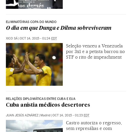
ELIMINATÓRIAS COPA DO MUNDO
O dia em que Dunga e Dilma sobreviveram
XICO SÁ
|
OCT 14, 2015 - 01:24
EDT
Seleção venceu a Venezuela
por 3x1 e a petista barrou no
STF o rito de impeachment
RELAÇÕES DIPLOMÁTICAS ENTRE CUBA E EUA
Cuba anistia médicos desertores
JUAN JESÚS AZNÁREZ
|
Madrid
|
OCT 14, 2015 - 01:23
EDT
Castro autoriza o regresso,
sem represálias e com