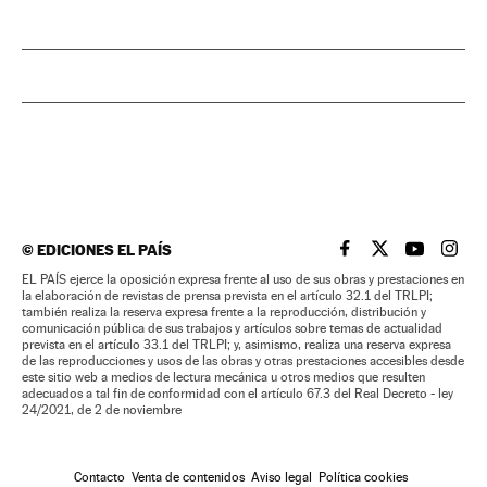
©
EDICIONES EL PAÍS
EL PAÍS BRASIL EN
EL PAÍS BRASI
EL PAÍS B
EL PA
EL PAÍS ejerce la oposición expresa frente al uso de sus obras y prestaciones en
la elaboración de revistas de prensa prevista en el artículo 32.1 del TRLPI;
también realiza la reserva expresa frente a la reproducción, distribución y
comunicación pública de sus trabajos y artículos sobre temas de actualidad
prevista en el artículo 33.1 del TRLPI; y, asimismo, realiza una reserva expresa
de las reproducciones y usos de las obras y otras prestaciones accesibles desde
este sitio web a medios de lectura mecánica u otros medios que resulten
adecuados a tal fin de conformidad con el artículo 67.3 del Real Decreto - ley
24/2021, de 2 de noviembre
Contacto
Venta de contenidos
Aviso legal
Política cookies