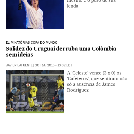
mesmo e o peso de sua
lenda
ELIMINATÓRIAS COPA DO MUNDO
Solidez do Uruguai derruba uma Colômbia
sem ideias
JAVIER LAFUENTE
|
OCT 14, 2015 - 13:02
EDT
A ‘Celeste’ vence (3 x 0) os
‘Cafeteros’, que sentiram não
só a ausência de James
Rodriguez