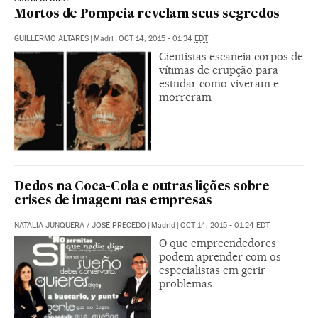
Mortos de Pompeia revelam seus segredos
GUILLERMO ALTARES
|
Madri
|
OCT 14, 2015 - 01:34
EDT
Cientistas escaneia corpos de
vítimas de erupção para
estudar como viveram e
morreram
Dedos na Coca-Cola e outras lições sobre
crises de imagem nas empresas
NATALIA JUNQUERA
/
JOSÉ PRECEDO
|
Madrid
|
OCT 14, 2015 - 01:24
EDT
O que empreendedores
podem aprender com os
especialistas em gerir
problemas