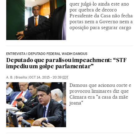
quer julgá-lo ainda este ano
por quebra de decoro
Presidente da Casa não fecha
portas nem a Governo nem a
oposição para segurar cargo
ENTREVISTA I DEPUTADO FEDERAL WADIH DAMOUS
Deputado que paralisou impeachment: “STF
impediu um golpe parlamentar”
A. B.
|
Brasília
|
OCT 14, 2015 - 20:39
EDT
Damous que acionou corte e
provocou liminares diz que
Câmara era "a casa da mãe
joana"