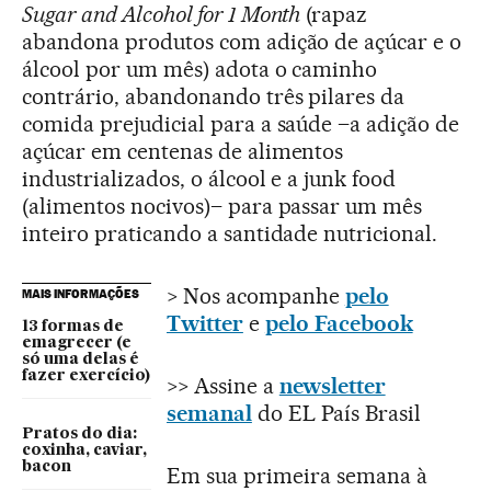
Sugar and Alcohol for 1 Month
(rapaz
abandona produtos com adição de açúcar e o
álcool por um mês) adota o caminho
contrário, abandonando três pilares da
comida prejudicial para a saúde –a adição de
açúcar em centenas de alimentos
industrializados, o álcool e a junk food
(alimentos nocivos)– para passar um mês
inteiro praticando a santidade nutricional.
> Nos acompanhe
pelo
MAIS INFORMAÇÕES
Twitter
e
pelo Facebook
13 formas de
emagrecer (e
só uma delas é
fazer exercício)
>> Assine a
newsletter
semanal
do EL País Brasil
Pratos do dia:
coxinha, caviar,
bacon
Em sua primeira semana à