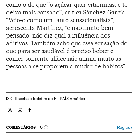
como o de que "o açúcar quer vitaminas, e te
deixa mais cansado", critica Sánchez García.
"Vejo-o como um tanto sensacionalista",
acrescenta Martínez, "e não muito bem
pensado: não diz qual a influência dos
aditivos. Também acho que essa sensação de
que para ser saudável é preciso beber e
comer somente alface não anima muito as
pessoas a se proporem a mudar de hábitos".
Receba o boletim do EL PAÍS América
Estilo El País Brasil en Twitter
Estilo El País Brasil en Instagram
Estilo El País Brasil en Facebook
COMENTÁRIOS
Regras
›
COMENTÁRIOS
0