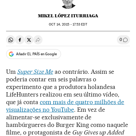
MIKEL LÓPEZ ITURRIAGA
OCT
14, 2015 - 17:53
EDT
0
Compartir en Whatsapp
Compartir en Facebook
Compartir en Twitter
Desplegar Redes Sociales
Comen
Añadir EL PAÍS en Google
Um
Super Size Me
ao contrário. Assim se
poderia contar em seis palavras o
experimento que a produtora holandesa
LifeHunters realizou em seu último vídeo,
que já conta
com mais de quatro milhões de
visualizações no YouTube
. Em vez de
alimentar-se exclusivamente de
hambúrgueres do Burger King como naquele
filme, o protagonista de
Guy Gives up Added