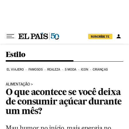
Pular para o conteúdo
SUSCRÍBETE
Estilo
EL VIAJERO
FAMOSOS
REALEZA
S MODA
ICON
CRIANÇAS
ALIMENTAÇÃO
O que acontece se você deixa
de consumir açúcar durante
um mês?
Mau humor no início, mais energia no