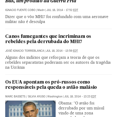
Buk, um produto da Guerra Fria
IGNACIO FUENTE COBO
|
Madri
|
JUL 18, 2014 - 17:52
EDT
Dizer que o vôo MH17 foi confundido com uma aeronave
militar não é desculpa
Canos fumegantes que incriminam os
rebeldes pela derrubada do MH17
JOSÉ IGNACIO TORREBLANCA
|
JUL 18, 2014 - 13:59
EDT
Alguns dos indícios que reforçam a teoria de que os
rebeldes separatistas poderiam ser os autores da tragédia
na Ucrânia
Os EUA apontam os pró-russos como
responsáveis pela queda o avião malásio
MARC BASSETS
/
SILVIA AYUSO
|
Washington
|
JUL 18, 2014 - 13:23
EDT
Obama: “O avião foi
derrubado por um míssil
vindo de uma zona