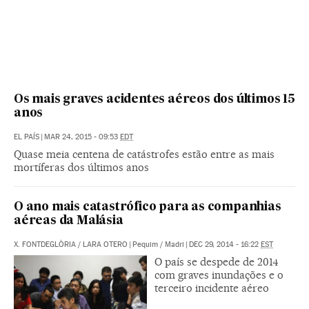
Os mais graves acidentes aéreos dos últimos 15
anos
EL PAÍS
|
MAR 24, 2015 - 09:53
EDT
Quase meia centena de catástrofes estão entre as mais
mortíferas dos últimos anos
O ano mais catastrófico para as companhias
aéreas da Malásia
X. FONTDEGLÒRIA / LARA OTERO
|
Pequim / Madri
|
DEC 29, 2014 - 16:22
EST
O país se despede de 2014
com graves inundações e o
terceiro incidente aéreo