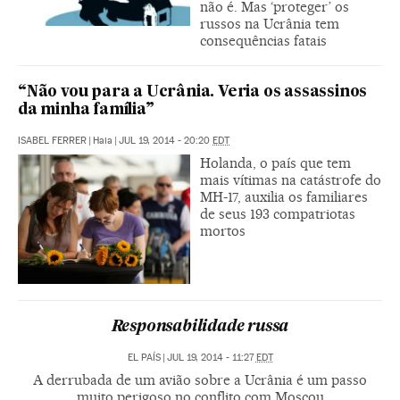
não é. Mas ‘proteger’ os
russos na Ucrânia tem
consequências fatais
“Não vou para a Ucrânia. Veria os assassinos
da minha família”
ISABEL FERRER
|
Haia
|
JUL 19, 2014 - 20:20
EDT
Holanda, o país que tem
mais vítimas na catástrofe do
MH-17, auxilia os familiares
de seus 193 compatriotas
mortos
Responsabilidade russa
EL PAÍS
|
JUL 19, 2014 - 11:27
EDT
A derrubada de um avião sobre a Ucrânia é um passo
muito perigoso no conflito com Moscou