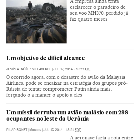
A empresa ainda tenta
esclarecer o paradeiro de
seu voo MH370, perdido já
faz quatro meses
Um objetivo de difícil alcance
JESÚS A. NÚÑEZ VILLAVERDE
|
JUL 17, 2014 - 18:53
EDT
O ocorrido agora, com o desastre do avião da Malaysia
Airlines, pode se encaixar na estratégia dos grupos pró-
Rússia de tentar comprometer Putin ainda mais,
forçando-o a manter o apoio a eles
Um míssil derruba um avião malásio com 298
ocupantes no leste da Ucrânia
PILAR BONET
|
Moscou
|
JUL 17, 2014 - 18:21
EDT
A aeronave fazia a rota entre