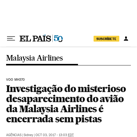
Pular para o conteúdo
SUSCRÍBETE
Malaysia Airlines
VOO MH370
Investigação do misterioso
desaparecimento do avião
da Malaysia Airlines é
encerrada sem pistas
AGÊNCIAS
|
Sidney
|
OCT 03, 2017 - 13:03
EDT