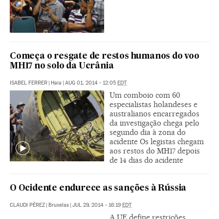
Começa o resgate de restos humanos do voo
MH17 no solo da Ucrânia
ISABEL FERRER
|
Haia
|
AUG 01, 2014 - 12:05
EDT
Um comboio com 60
especialistas holandeses e
australianos encarregados
da investigação chega pelo
segundo dia à zona do
acidente Os legistas chegam
aos restos do MH17 depois
de 14 dias do acidente
O Ocidente endurece as sanções à Rússia
CLAUDI PÉREZ
|
Bruxelas
|
JUL 29, 2014 - 16:19
EDT
A UE define restrições