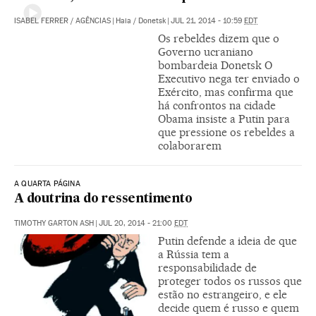
ISABEL FERRER
/
AGÊNCIAS
|
Haia / Donetsk
|
JUL 21, 2014 - 10:59
EDT
Os rebeldes dizem que o
Governo ucraniano
bombardeia Donetsk O
Executivo nega ter enviado o
Exército, mas confirma que
há confrontos na cidade
Obama insiste a Putin para
que pressione os rebeldes a
colaborarem
A QUARTA PÁGINA
A doutrina do ressentimento
TIMOTHY GARTON ASH
|
JUL 20, 2014 - 21:00
EDT
Putin defende a ideia de que
a Rússia tem a
responsabilidade de
proteger todos os russos que
estão no estrangeiro, e ele
decide quem é russo e quem