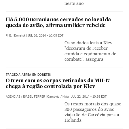
neste ano
Há 5.000 ucranianos cercados no local da
queda do avião, afirma um líder rebelde
P. B.
|
Donetsk
|
JUL 26, 2014 - 10:09
EDT
Os soldados leais a Kiev
"deixaram de receber
comida e equipamento de
combate”, assegura
TRAGÉDIA AÉREA EM DONETSK
O trem com os corpos retirados do MH-17
chega à região controlada por Kiev
AGÊNCIAS
/
ISABEL FERRER
|
Carcóvia / Haia
|
JUL 22, 2014 - 10:39
EDT
Os restos mortais dos quase
300 passageiros do avião
viajarão de Carcóvia para a
Holanda