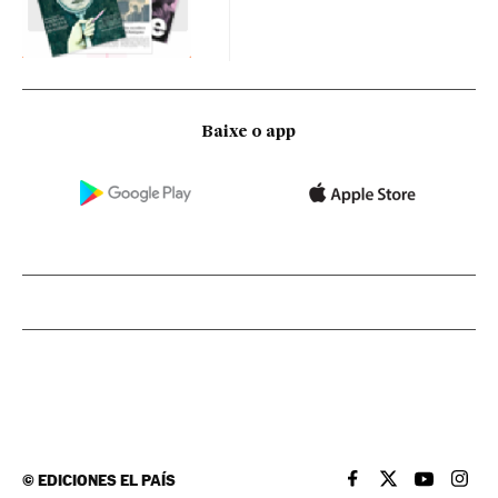
Baixe o app
©
EDICIONES EL PAÍS
EL PAÍS BRASIL EN
EL PAÍS BRASI
EL PAÍS B
EL PA