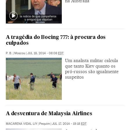
na Austrália
A tragédia do Boeing 777: à procura dos
culpados
P. B.
|
Moscou
|
JUL 18, 2014 - 08:08
EDT
Um analista militar calcula
que tanto Kiev quanto os
pró-russos são igualmente
suspeitos
A desventura de Malaysia Airlines
MACARENA VIDAL LIY
|
Pequim
|
JUL 17, 2014 - 19:18
EDT