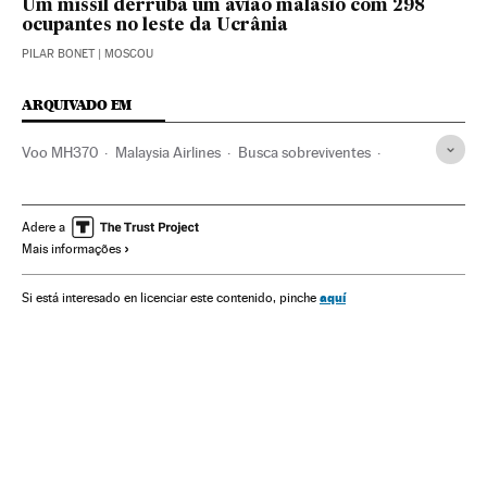
Um míssil derruba um avião malásio com 298
ocupantes no leste da Ucrânia
PILAR BONET
| MOSCOU
ARQUIVADO EM
Voo MH370
Malaysia Airlines
Busca sobreviventes
Acidentes aéreos
Linhas aéreas
Emergências
Acidentes
Empresas transporte
Empresas
Adere a
Mais informações
Acontecimentos
Economia
Aviões comerciais
Aviões
Transporte aéreo
Transporte
aquí
Si está interesado en licenciar este contenido, pinche