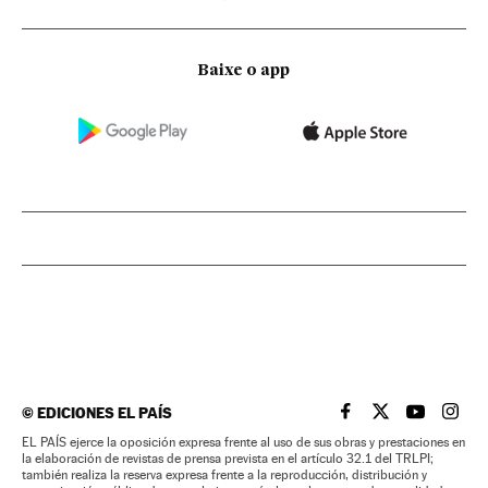
Baixe o app
©
EDICIONES EL PAÍS
EL PAÍS BRASIL EN
EL PAÍS BRASI
EL PAÍS B
EL PA
EL PAÍS ejerce la oposición expresa frente al uso de sus obras y prestaciones en
la elaboración de revistas de prensa prevista en el artículo 32.1 del TRLPI;
también realiza la reserva expresa frente a la reproducción, distribución y