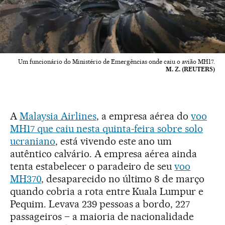
Um funcionário do Ministério de Emergências onde caiu o avião MH17.
M. Z. (REUTERS)
A
Malaysia Airlines
, a empresa aérea do
voo
MH17 que caiu nesta quinta-feira sobre solo
ucraniano
, está vivendo este ano um
autêntico calvário. A empresa aérea ainda
tenta estabelecer o paradeiro de seu
voo
MH370
, desaparecido no último 8 de março
quando cobria a rota entre Kuala Lumpur e
Pequim. Levava 239 pessoas a bordo, 227
passageiros – a maioria de nacionalidade