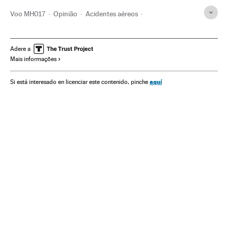
Voo MH017
Opinião
Acidentes aéreos
Derrubamento militar
Malaysia Airlines
Linhas aéreas
Ação militar
Rússia
Ucrânia
Acidentes
Adere a
Mais informações
Empresas transporte
Europa Leste
Transporte aéreo
Empresas
Transporte
Acontecimentos
Europa
aquí
Si está interesado en licenciar este contenido, pinche
Economia
Conflitos