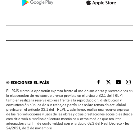
©
EDICIONES EL PAÍS
EL PAÍS BRASIL EN
EL PAÍS BRASI
EL PAÍS B
EL PA
EL PAÍS ejerce la oposición expresa frente al uso de sus obras y prestaciones en
la elaboración de revistas de prensa prevista en el artículo 32.1 del TRLPI;
también realiza la reserva expresa frente a la reproducción, distribución y
comunicación pública de sus trabajos y artículos sobre temas de actualidad
prevista en el artículo 33.1 del TRLPI; y, asimismo, realiza una reserva expresa
de las reproducciones y usos de las obras y otras prestaciones accesibles desde
este sitio web a medios de lectura mecánica u otros medios que resulten
adecuados a tal fin de conformidad con el artículo 67.3 del Real Decreto - ley
24/2021, de 2 de noviembre