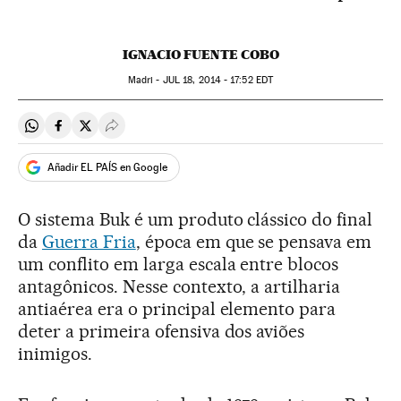
IGNACIO FUENTE COBO
Madri -
JUL
18, 2014 - 17:52
EDT
Compartir en Whatsapp
Compartir en Facebook
Compartir en Twitter
Desplegar Redes Sociales
Añadir EL PAÍS en Google
O sistema Buk é um produto clássico do final
da
Guerra Fria
, época em que se pensava em
um conflito em larga escala entre blocos
antagônicos. Nesse contexto, a artilharia
antiaérea era o principal elemento para
deter a primeira ofensiva dos aviões
inimigos.