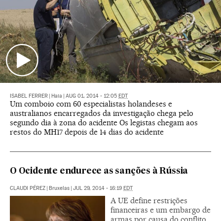
ISABEL FERRER
|
Haia
|
AUG 01, 2014 - 12:05
EDT
Um comboio com 60 especialistas holandeses e
australianos encarregados da investigação chega pelo
segundo dia à zona do acidente Os legistas chegam aos
restos do MH17 depois de 14 dias do acidente
O Ocidente endurece as sanções à Rússia
CLAUDI PÉREZ
|
Bruxelas
|
JUL 29, 2014 - 16:19
EDT
A UE define restrições
financeiras e um embargo de
armas por causa do conflito