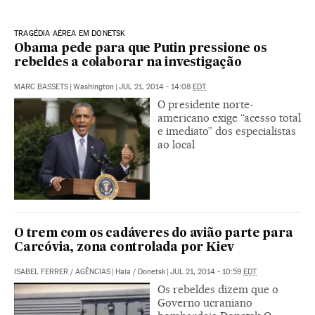
TRAGÉDIA AÉREA EM DONETSK
Obama pede para que Putin pressione os
rebeldes a colaborar na investigação
MARC BASSETS
|
Washington
|
JUL 21, 2014 - 14:08
EDT
O presidente norte-
americano exige “acesso total
e imediato” dos especialistas
ao local
O trem com os cadáveres do avião parte para
Carcóvia, zona controlada por Kiev
ISABEL FERRER
/
AGÊNCIAS
|
Haia / Donetsk
|
JUL 21, 2014 - 10:59
EDT
Os rebeldes dizem que o
Governo ucraniano