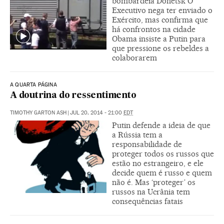
bombardeia Donetsk O
Executivo nega ter enviado o
Exército, mas confirma que
há confrontos na cidade
Obama insiste a Putin para
que pressione os rebeldes a
colaborarem
A QUARTA PÁGINA
A doutrina do ressentimento
TIMOTHY GARTON ASH
|
JUL 20, 2014 - 21:00
EDT
Putin defende a ideia de que
a Rússia tem a
responsabilidade de
proteger todos os russos que
estão no estrangeiro, e ele
decide quem é russo e quem
não é. Mas ‘proteger’ os
russos na Ucrânia tem
consequências fatais