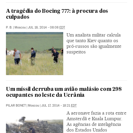
A tragédia do Boeing 777: à procura dos
culpados
P. B.
|
Moscou
|
JUL 18, 2014 - 08:08
EDT
Um analista militar calcula
que tanto Kiev quanto os
pró-russos são igualmente
suspeitos
Um míssil derruba um avião malásio com 298
ocupantes no leste da Ucrânia
PILAR BONET
|
Moscou
|
JUL 17, 2014 - 18:21
EDT
A aeronave fazia a rota entre
Amsterdã e Kuala Lumpur.
As agências de inteligência
dos Estados Unidos