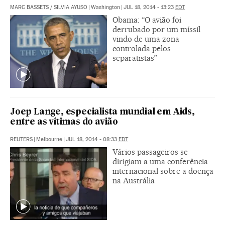
MARC BASSETS
/
SILVIA AYUSO
|
Washington
|
JUL 18, 2014 - 13:23
EDT
Obama: “O avião foi
derrubado por um míssil
vindo de uma zona
controlada pelos
separatistas”
Joep Lange, especialista mundial em Aids,
entre as vítimas do avião
REUTERS
|
Melbourne
|
JUL 18, 2014 - 08:33
EDT
Vários passageiros se
dirigiam a uma conferência
internacional sobre a doença
na Austrália