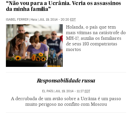
“Não vou para a Ucrânia. Veria os assassinos
da minha família”
ISABEL FERRER
|
Haia
|
JUL 19, 2014 - 20:20
EDT
Holanda, o país que tem
mais vítimas na catástrofe do
MH-17, auxilia os familiares
de seus 193 compatriotas
mortos
Responsabilidade russa
EL PAÍS
|
JUL 19, 2014 - 11:27
EDT
A derrubada de um avião sobre a Ucrânia é um passo
muito perigoso no conflito com Moscou