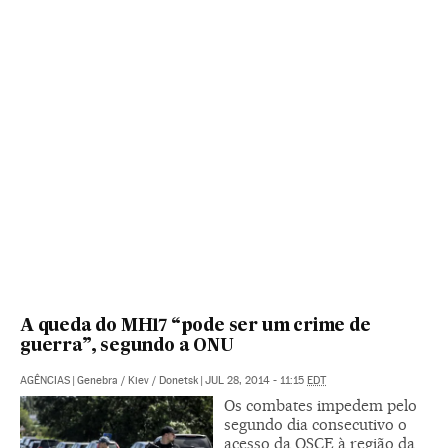
A queda do MH17 “pode ser um crime de
guerra”, segundo a ONU
AGÊNCIAS
|
Genebra / Kiev / Donetsk
|
JUL 28, 2014 - 11:15
EDT
Os combates impedem pelo
segundo dia consecutivo o
acesso da OSCE à região da