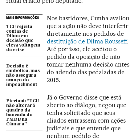
ritual criado pelo deputado.
Nos bastidores, Cunha avaliou
MAIS INFORMAÇÕES
que a ação não deve interferir
TCU rejeita
contas de
diretamente nos pedidos de
Dilma em
destituição de Dilma Rousseff
.
decisão que
eleva voltagem
Até por isso, ele aceitou o
da crise
pedido da oposição de não
tomar nenhuma decisão antes
Decisão é
do adendo das pedaladas de
simbólica, mas
não assegura
2015.
avanço do
impeachment
Já o Governo disse que está
Picciani: “TCU
aberto ao diálogo, negou que
não alterará
quadro da
tenha solicitado que seus
bancada do
aliados entrassem com ações
PMDB na
Câmara”
judiciais e que entende que
nenhum pedido de