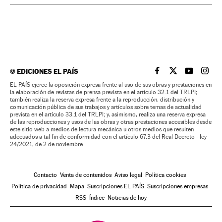
©
EDICIONES EL PAÍS
EL PAÍS BRASIL EN
EL PAÍS BRASI
EL PAÍS B
EL PA
EL PAÍS ejerce la oposición expresa frente al uso de sus obras y prestaciones en
la elaboración de revistas de prensa prevista en el artículo 32.1 del TRLPI;
también realiza la reserva expresa frente a la reproducción, distribución y
comunicación pública de sus trabajos y artículos sobre temas de actualidad
prevista en el artículo 33.1 del TRLPI; y, asimismo, realiza una reserva expresa
de las reproducciones y usos de las obras y otras prestaciones accesibles desde
este sitio web a medios de lectura mecánica u otros medios que resulten
adecuados a tal fin de conformidad con el artículo 67.3 del Real Decreto - ley
24/2021, de 2 de noviembre
Contacto
Venta de contenidos
Aviso legal
Política cookies
Política de privacidad
Mapa
Suscripciones EL PAÍS
Suscripciones empresas
RSS
Índice
Noticias de hoy