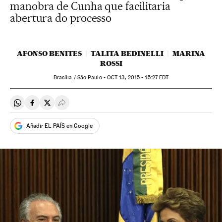
manobra de Cunha que facilitaria
abertura do processo
AFONSO BENITES
TALITA BEDINELLI
MARINA
ROSSI
Brasília / São Paulo -
OCT
13, 2015 - 15:27
EDT
Compartir en Whatsapp
Compartir en Facebook
Compartir en Twitter
Desplegar Redes Sociales
Añadir EL PAÍS en Google