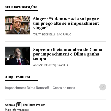
MAIS INFORMAÇÕES
Singer: “A democracia vai pagar
um preço alto se o impeachment
vingar”
TALITA BEDINELLI
| SÃO PAULO
Supremo freia manobra de Cunha
por impeachment e Dilma ganha
tempo
AFONSO BENITES
| BRASÍLIA
ARQUIVADO EM
Impeachment Dilma Rousseff
Crises políticas
Partido dos Trabalhadores
Caso Petrobras
Dilma Rousseff
Destituições políticas
Subornos
Adere a
Mais informações