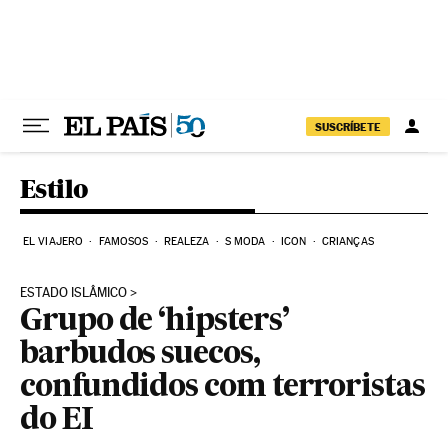
Pular para o conteúdo
SUSCRÍBETE
Estilo
EL VIAJERO
FAMOSOS
REALEZA
S MODA
ICON
CRIANÇAS
ESTADO ISLÂMICO
Grupo de ‘hipsters’
barbudos suecos,
confundidos com terroristas
do EI