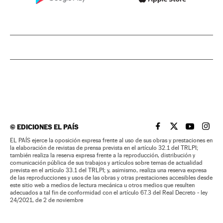
©
EDICIONES EL PAÍS
EL PAÍS BRASIL EN
EL PAÍS BRASI
EL PAÍS B
EL PA
EL PAÍS ejerce la oposición expresa frente al uso de sus obras y prestaciones en
la elaboración de revistas de prensa prevista en el artículo 32.1 del TRLPI;
también realiza la reserva expresa frente a la reproducción, distribución y
comunicación pública de sus trabajos y artículos sobre temas de actualidad
prevista en el artículo 33.1 del TRLPI; y, asimismo, realiza una reserva expresa
de las reproducciones y usos de las obras y otras prestaciones accesibles desde
este sitio web a medios de lectura mecánica u otros medios que resulten
adecuados a tal fin de conformidad con el artículo 67.3 del Real Decreto - ley
24/2021, de 2 de noviembre