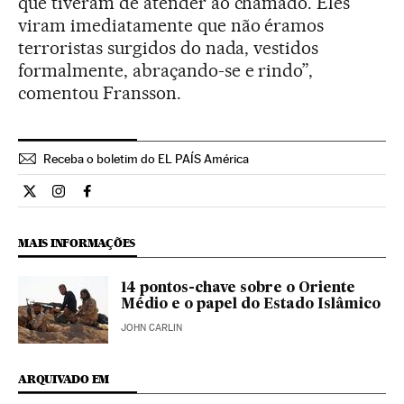
que tiveram de atender ao chamado. Eles
viram imediatamente que não éramos
terroristas surgidos do nada, vestidos
formalmente, abraçando-se e rindo”,
comentou Fransson.
Receba o boletim do EL PAÍS América
Estilo El País Brasil en Twitter
Estilo El País Brasil en Instagram
Estilo El País Brasil en Facebook
MAIS INFORMAÇÕES
14 pontos-chave sobre o Oriente
Médio e o papel do Estado Islâmico
JOHN CARLIN
ARQUIVADO EM