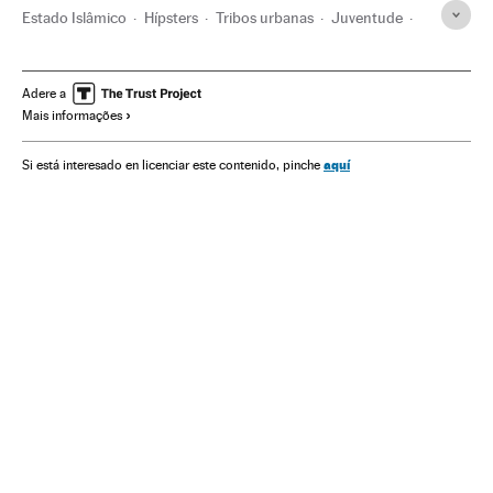
Estado Islâmico
Hípsters
Tribos urbanas
Juventude
terrorismo islâmico
Jihadismo
Europa
Grupos terroristas
Conflitos
Terrorismo
Sociedade
Adere a
Mais informações
aquí
Si está interesado en licenciar este contenido, pinche