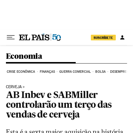
Pular para o conteúdo
SUSCRÍBETE
Economia
CRISE ECONÔMICA
FINANÇAS
GUERRA COMERCIAL
BOLSA
DESEMPREGO
CERVEJA
AB Inbev e SABMiller
controlarão um terço das
vendas de cerveja
Esta é a sexta maior aquisição na história