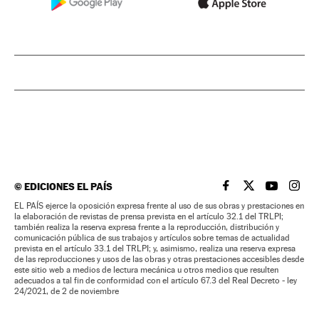
©
EDICIONES EL PAÍS
EL PAÍS BRASIL EN
EL PAÍS BRASI
EL PAÍS B
EL PA
EL PAÍS ejerce la oposición expresa frente al uso de sus obras y prestaciones en
la elaboración de revistas de prensa prevista en el artículo 32.1 del TRLPI;
también realiza la reserva expresa frente a la reproducción, distribución y
comunicación pública de sus trabajos y artículos sobre temas de actualidad
prevista en el artículo 33.1 del TRLPI; y, asimismo, realiza una reserva expresa
de las reproducciones y usos de las obras y otras prestaciones accesibles desde
este sitio web a medios de lectura mecánica u otros medios que resulten
adecuados a tal fin de conformidad con el artículo 67.3 del Real Decreto - ley
24/2021, de 2 de noviembre