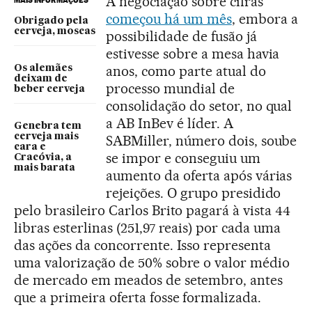
A negociação sobre cifras
MAIS INFORMAÇÕES
começou há um mês
, embora a
Obrigado pela
cerveja, moscas
possibilidade de fusão já
estivesse sobre a mesa havia
anos, como parte atual do
Os alemães
deixam de
processo mundial de
beber cerveja
consolidação do setor, no qual
a AB InBev é líder. A
Genebra tem
cerveja mais
SABMiller, número dois, soube
cara e
se impor e conseguiu um
Cracóvia, a
mais barata
aumento da oferta após várias
rejeições. O grupo presidido
pelo brasileiro Carlos Brito pagará à vista 44
libras esterlinas (251,97 reais) por cada uma
das ações da concorrente. Isso representa
uma valorização de 50% sobre o valor médio
de mercado em meados de setembro, antes
que a primeira oferta fosse formalizada.