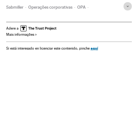
Sabmiller
Operações corporativas
OPA
Operações bolsistas
Bolsa valores
Mercados financeiros
Finanças
AB InBev
Cerveja
Bebidas alcoólicas
Adere a
Mais informações
Bebidas
Alimentação
Alimentos
Empresas
Indústria
Economia
aquí
Si está interesado en licenciar este contenido, pinche