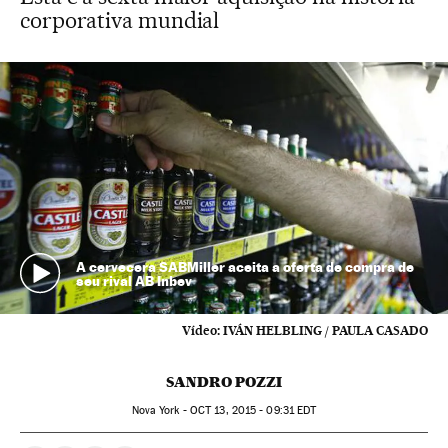
corporativa mundial
A cervecera SABMiller aceita a oferta de compra de
seu rival AB Inbev
Vídeo:
IVÁN HELBLING / PAULA CASADO
SANDRO POZZI
Nova York -
OCT
13, 2015 - 09:31
EDT