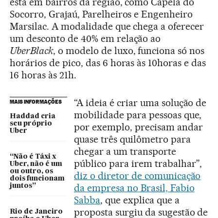
está em bairros da região, como Capela do
Socorro, Grajaú, Parelheiros e Engenheiro
Marsilac. A modalidade que chega a oferecer
um desconto de 40% em relação ao
UberBlack
, o modelo de luxo, funciona só nos
horários de pico, das 6 horas às 10horas e das
16 horas às 21h.
“A ideia é criar uma solução de
MAIS INFORMAÇÕES
mobilidade para pessoas que,
Haddad cria
seu próprio
por exemplo, precisam andar
Uber
quase três quilômetro para
chegar a um transporte
“Não é Táxi x
público para irem trabalhar”,
Uber, não é um
ou outro, os
diz o diretor de comunicação
dois funcionam
da empresa no Brasil, Fabio
juntos”
Sabba
, que explica que a
proposta surgiu da sugestão de
Rio de Janeiro