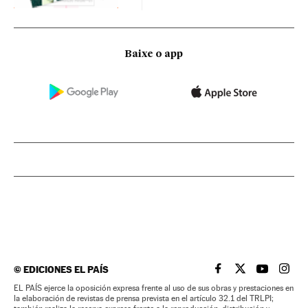
Baixe o app
©
EDICIONES EL PAÍS
EL PAÍS BRASIL EN
EL PAÍS BRASI
EL PAÍS B
EL PA
EL PAÍS ejerce la oposición expresa frente al uso de sus obras y prestaciones en
la elaboración de revistas de prensa prevista en el artículo 32.1 del TRLPI;