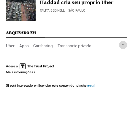
Haddad cria seu próprio Uber
TALITA BEDINELLI
| SÃO PAULO
ARQUIVADO EM
Uber
Apps
Carsharing
Transporte privado
Consumo colaborativo
Aplicações informáticas
Transporte sustentável
Carros
Hábitos consumo
Adere a
Mais informações
Veículos
Telefonia celular multimídia
Consumidores
Brasil
Celular
Programas informáticos
Consumo
aquí
Si está interesado en licenciar este contenido, pinche
América do Sul
América Latina
América
Telefonia
Informática
Empresas
Mobilidade
Transporte
Telecomunicações