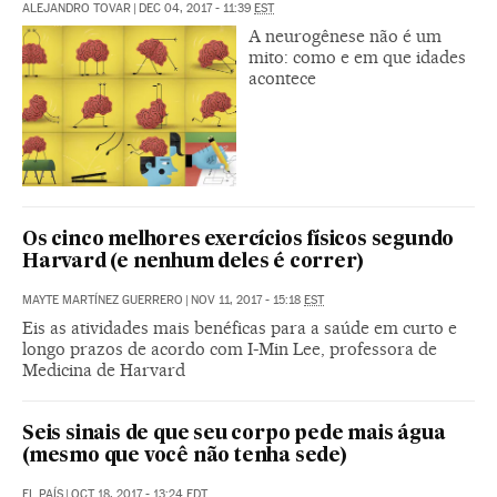
ALEJANDRO TOVAR
|
DEC 04, 2017 - 11:39
EST
A neurogênese não é um
mito: como e em que idades
acontece
Os cinco melhores exercícios físicos segundo
Harvard (e nenhum deles é correr)
MAYTE MARTÍNEZ GUERRERO
|
NOV 11, 2017 - 15:18
EST
Eis as atividades mais benéficas para a saúde em curto e
longo prazos de acordo com I-Min Lee, professora de
Medicina de Harvard
Seis sinais de que seu corpo pede mais água
(mesmo que você não tenha sede)
EL PAÍS
|
OCT 18, 2017 - 13:24
EDT