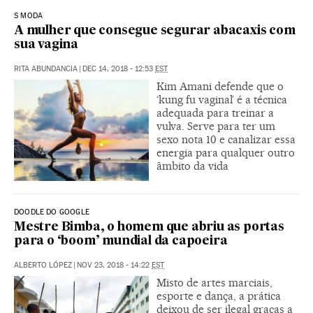
S MODA
A mulher que consegue segurar abacaxis com
sua vagina
RITA ABUNDANCIA
|
DEC 14, 2018 - 12:53
EST
Kim Amani defende que o
‘kung fu vaginal’ é a técnica
adequada para treinar a
vulva. Serve para ter um
sexo nota 10 e canalizar essa
energia para qualquer outro
âmbito da vida
DOODLE DO GOOGLE
Mestre Bimba, o homem que abriu as portas
para o ‘boom’ mundial da capoeira
ALBERTO LÓPEZ
|
NOV 23, 2018 - 14:22
EST
Misto de artes marciais,
esporte e dança, a prática
deixou de ser ilegal graças a