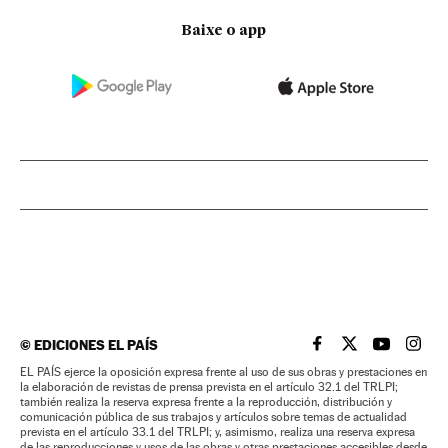
Baixe o app
©
EDICIONES EL PAÍS
EL PAÍS BRASIL EN
EL PAÍS BRASI
EL PAÍS B
EL PA
EL PAÍS ejerce la oposición expresa frente al uso de sus obras y prestaciones en
la elaboración de revistas de prensa prevista en el artículo 32.1 del TRLPI;
también realiza la reserva expresa frente a la reproducción, distribución y
comunicación pública de sus trabajos y artículos sobre temas de actualidad
prevista en el artículo 33.1 del TRLPI; y, asimismo, realiza una reserva expresa
de las reproducciones y usos de las obras y otras prestaciones accesibles desde