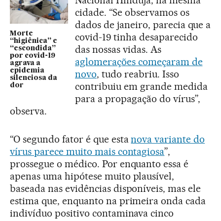
Nacional Hinduja, na mesma
cidade. “Se observamos os
dados de janeiro, parecia que a
Morte
covid-19 tinha desaparecido
“higiênica” e
das nossas vidas. As
“escondida”
por covid-19
aglomerações começaram de
agrava a
epidemia
novo
, tudo reabriu. Isso
silenciosa da
contribuiu em grande medida
dor
para a propagação do vírus”,
observa.
“O segundo fator é que esta
nova variante do
vírus parece muito mais contagiosa
”,
prossegue o médico. Por enquanto essa é
apenas uma hipótese muito plausível,
baseada nas evidências disponíveis, mas ele
estima que, enquanto na primeira onda cada
indivíduo positivo contaminava cinco