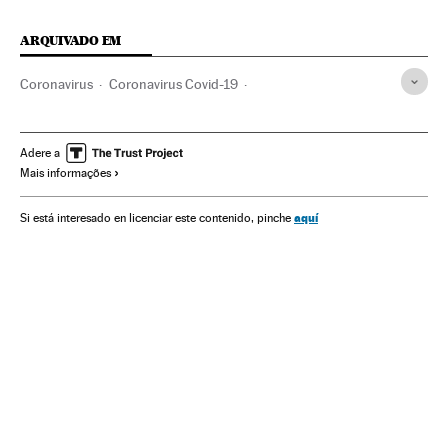
ARQUIVADO EM
Coronavirus
Coronavirus Covid-19
Emergencia sanitaria
Doenças infecciosas
Assistência sanitária
Sociedade
Índia
Pandemia
Adere a
Mais informações
Doenças
Transmissão doenças
Contágio
Vacinação
Vacinas
Medidas contención
Hospitais
Saúde pública
aquí
Si está interesado en licenciar este contenido, pinche
Narendra Modi
Nova Deli
Bombai