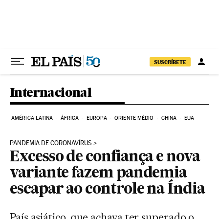
Pular para o conteúdo
SUSCRÍBETE
Internacional
AMÉRICA LATINA
ÁFRICA
EUROPA
ORIENTE MÉDIO
CHINA
EUA
PANDEMIA DE CORONAVÍRUS
Excesso de confiança e nova
variante fazem pandemia
escapar ao controle na Índia
País asiático, que achava ter superado o