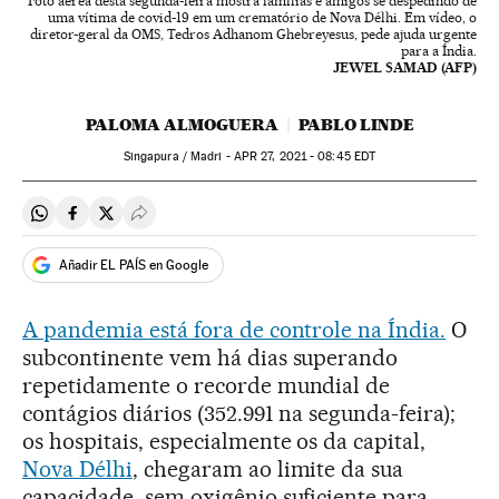
Foto aérea desta segunda-feira mostra famílias e amigos se despedindo de
uma vítima de covid-19 em um crematório de Nova Délhi. Em vídeo, o
diretor-geral da OMS, Tedros Adhanom Ghebreyesus, pede ajuda urgente
para a Índia.
JEWEL SAMAD (AFP)
PALOMA ALMOGUERA
PABLO LINDE
Singapura / Madri -
APR
27, 2021 - 08:45
EDT
Compartir en Whatsapp
Compartir en Facebook
Compartir en Twitter
Desplegar Redes Sociales
Añadir EL PAÍS en Google
A pandemia está fora de controle na Índia.
O
subcontinente vem há dias superando
repetidamente o recorde mundial de
contágios diários (352.991 na segunda-feira);
os hospitais, especialmente os da capital,
Nova Délhi
, chegaram ao limite da sua
capacidade, sem oxigênio suficiente para