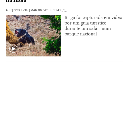
na Índia
AFP
|
Nova Delhi
|
MAR 06, 2018 - 16:41
EST
Briga foi capturada em vídeo
por um guia turístico
durante um safári num
parque nacional