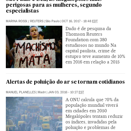
perigosas para as mulheres, segundo
especialistas
MARINA ROSSI
/
REUTERS
|
São Paulo
|
OCT 16, 2017 - 18:48
EDT
Dado é de pesquisa da
Thomson Reuters
Foundation com 380
estudiosos no mundo Na
capital paulista, crime de
estupro teve aumento de 10%
em 2016 em relação a 2015
Alertas de poluição do ar se tornam cotidianos
MANUEL PLANELLES
|
Madri
|
JAN 03, 2016 - 10:27
EST
A ONU calcula que 70% da
população mundial viverá
em cidades em 2050
Megalópoles tentam reduzir
os índices, invadidas pela
poluição e problemas de