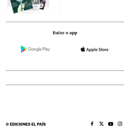
Baixe o app
©
EDICIONES EL PAÍS
EL PAÍS BRASIL EN
EL PAÍS BRASI
EL PAÍS B
EL PA