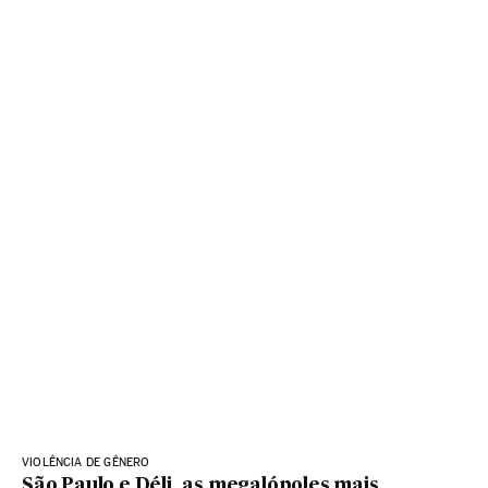
VIOLÊNCIA DE GÊNERO
São Paulo e Déli, as megalópoles mais