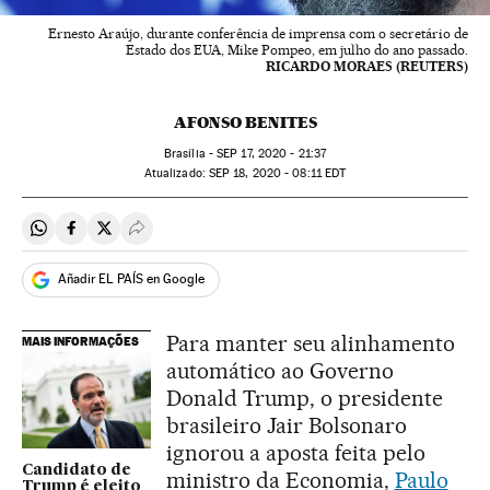
Ernesto Araújo, durante conferência de imprensa com o secretário de
Estado dos EUA, Mike Pompeo, em julho do ano passado.
RICARDO MORAES (REUTERS)
AFONSO BENITES
Brasília -
SEP
17, 2020 - 21:37
atualizado:
SEP
18, 2020 - 08:11
EDT
Compartir en Whatsapp
Compartir en Facebook
Compartir en Twitter
Desplegar Redes Sociales
Añadir EL PAÍS en Google
Para manter seu alinhamento
MAIS INFORMAÇÕES
automático ao Governo
Donald Trump, o presidente
brasileiro Jair Bolsonaro
ignorou a aposta feita pelo
Candidato de
ministro da Economia,
Paulo
Trump é eleito