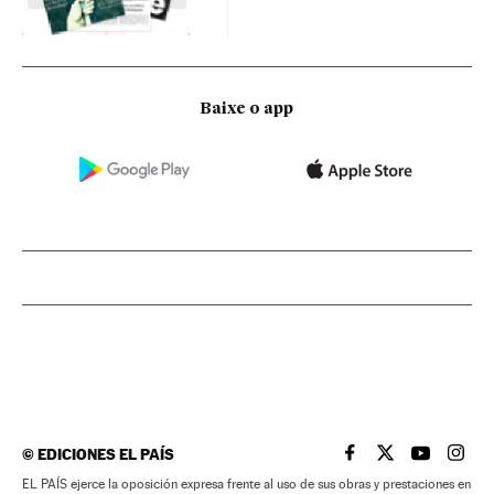
Baixe o app
©
EDICIONES EL PAÍS
EL PAÍS BRASIL EN
EL PAÍS BRASI
EL PAÍS B
EL PA
EL PAÍS ejerce la oposición expresa frente al uso de sus obras y prestaciones en