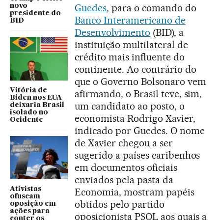
Guedes
, para o comando do
novo
presidente do
Banco Interamericano de
BID
Desenvolvimento
(BID), a
instituição multilateral de
crédito mais influente do
continente. Ao contrário do
que o Governo Bolsonaro vem
Vitória de
afirmando, o Brasil teve, sim,
Biden nos EUA
um candidato ao posto, o
deixaria Brasil
isolado no
economista Rodrigo Xavier,
Ocidente
indicado por Guedes. O nome
de Xavier chegou a ser
sugerido a países caribenhos
em documentos oficiais
enviados pela pasta da
Ativistas
Economia, mostram papéis
ofuscam
obtidos pelo partido
oposição em
ações para
oposicionista PSOL aos quais a
conter os