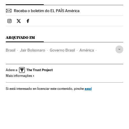
Receba o boletim do EL PAÍS América
Brasil El País Brasil en Instagram
Brasil El País Brasil en Twitter
Brasil El País Brasil en Facebook
ARQUIVADO EM
Brasil
Jair Bolsonaro
Governo Brasil
América
Governo
Presidente Brasil
Presidência Brasil
Brasília
Donald Trump
Venezuela
Nicolás Maduro
Roraima
Adere a
Mais informações
BID
Relações bilaterais
aquí
Si está interesado en licenciar este contenido, pinche