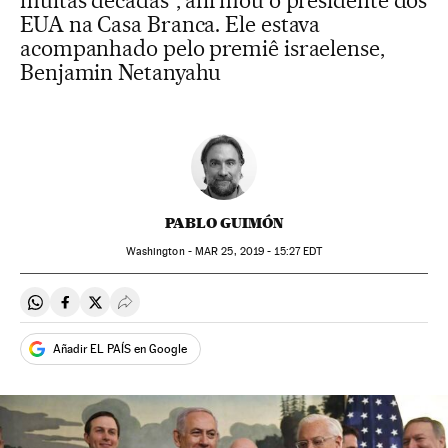
muitas décadas”, afirmou o presidente dos
EUA na Casa Branca. Ele estava
acompanhado pelo premiê israelense,
Benjamin Netanyahu
PABLO GUIMÓN
Washington -
MAR
25, 2019 - 15:27
EDT
Compartir en Whatsapp
Compartir en Facebook
Compartir en Twitter
Desplegar Redes Sociales
Añadir EL PAÍS en Google