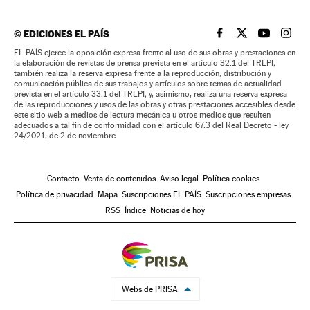
©
EDICIONES EL PAÍS
EL PAÍS BRASIL EN
EL PAÍS BRASI
EL PAÍS B
EL PA
EL PAÍS ejerce la oposición expresa frente al uso de sus obras y prestaciones en
la elaboración de revistas de prensa prevista en el artículo 32.1 del TRLPI;
también realiza la reserva expresa frente a la reproducción, distribución y
comunicación pública de sus trabajos y artículos sobre temas de actualidad
prevista en el artículo 33.1 del TRLPI; y, asimismo, realiza una reserva expresa
de las reproducciones y usos de las obras y otras prestaciones accesibles desde
este sitio web a medios de lectura mecánica u otros medios que resulten
adecuados a tal fin de conformidad con el artículo 67.3 del Real Decreto - ley
24/2021, de 2 de noviembre
Contacto
Venta de contenidos
Aviso legal
Política cookies
Política de privacidad
Mapa
Suscripciones EL PAÍS
Suscripciones empresas
RSS
Índice
Noticias de hoy
Webs de PRISA