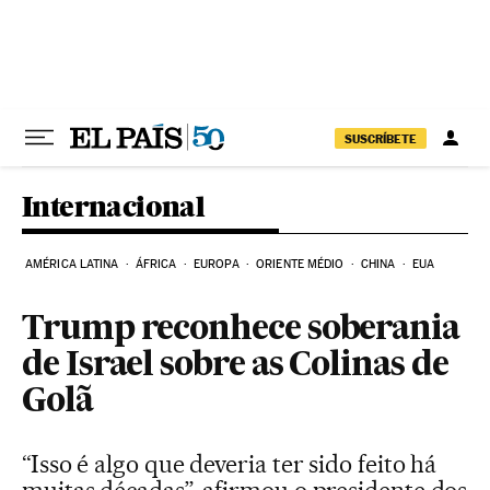
Pular para o conteúdo
SUSCRÍBETE
Internacional
AMÉRICA LATINA
ÁFRICA
EUROPA
ORIENTE MÉDIO
CHINA
EUA
Trump reconhece soberania
de Israel sobre as Colinas de
Golã
“Isso é algo que deveria ter sido feito há