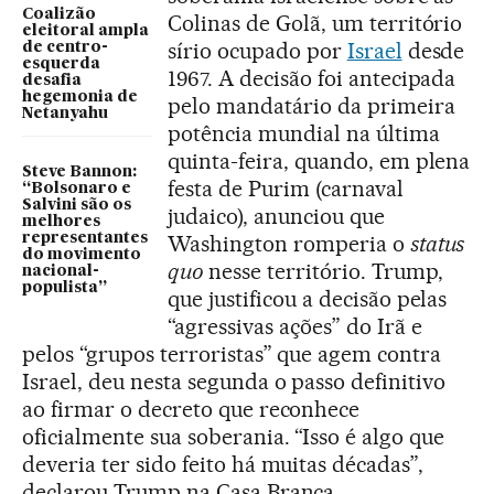
Coalizão
Colinas de Golã, um território
eleitoral ampla
sírio ocupado por
Israel
desde
de centro-
esquerda
1967. A decisão foi antecipada
desafia
hegemonia de
pelo mandatário da primeira
Netanyahu
potência mundial na última
quinta-feira, quando, em plena
Steve Bannon:
festa de Purim (carnaval
“Bolsonaro e
Salvini são os
judaico), anunciou que
melhores
representantes
Washington romperia o
status
do movimento
quo
nesse território. Trump,
nacional-
populista”
que justificou a decisão pelas
“agressivas ações” do Irã e
pelos “grupos terroristas” que agem contra
Israel, deu nesta segunda o passo definitivo
ao firmar o decreto que reconhece
oficialmente sua soberania. “Isso é algo que
deveria ter sido feito há muitas décadas”,
declarou Trump na Casa Branca,