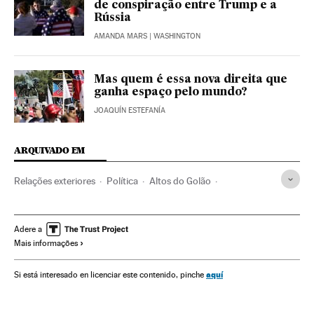
de conspiração entre Trump e a
Rússia
AMANDA MARS
| WASHINGTON
Mas quem é essa nova direita que
ganha espaço pelo mundo?
JOAQUÍN ESTEFANÍA
ARQUIVADO EM
Relações exteriores
Política
Altos do Golão
Benjamin Netanyahu
Donald Trump
Relações bilaterais
Territórios palestinos
Geopolítica
Palestina
Adere a
Mais informações
Oriente médio
Ásia
aquí
Si está interesado en licenciar este contenido, pinche