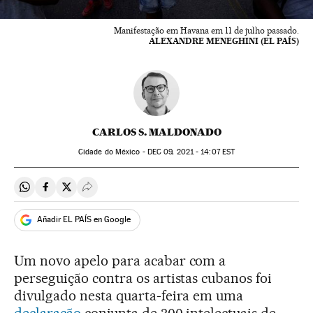
Manifestação em Havana em 11 de julho passado.
ALEXANDRE MENEGHINI (EL PAÍS)
CARLOS S. MALDONADO
Cidade do México -
DEC
09, 2021 - 14:07
EST
Compartir en Whatsapp
Compartir en Facebook
Compartir en Twitter
Desplegar Redes Sociales
Añadir EL PAÍS en Google
Um novo apelo para acabar com a
perseguição contra os artistas cubanos foi
divulgado nesta quarta-feira em uma
declaração
conjunta de 300 intelectuais de