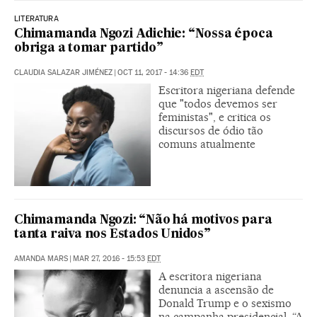
LITERATURA
Chimamanda Ngozi Adichie: “Nossa época
obriga a tomar partido”
CLAUDIA SALAZAR JIMÉNEZ
|
OCT 11, 2017 - 14:36
EDT
Escritora nigeriana defende
que "todos devemos ser
feministas", e critica os
discursos de ódio tão
comuns atualmente
Chimamanda Ngozi: “Não há motivos para
tanta raiva nos Estados Unidos”
AMANDA MARS
|
MAR 27, 2016 - 15:53
EDT
A escritora nigeriana
denuncia a ascensão de
Donald Trump e o sexismo
na campanha presidencial. “A