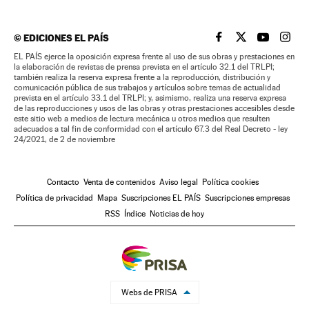
©
EDICIONES EL PAÍS
EL PAÍS BRASIL EN
EL PAÍS BRASI
EL PAÍS B
EL PA
EL PAÍS ejerce la oposición expresa frente al uso de sus obras y prestaciones en
la elaboración de revistas de prensa prevista en el artículo 32.1 del TRLPI;
también realiza la reserva expresa frente a la reproducción, distribución y
comunicación pública de sus trabajos y artículos sobre temas de actualidad
prevista en el artículo 33.1 del TRLPI; y, asimismo, realiza una reserva expresa
de las reproducciones y usos de las obras y otras prestaciones accesibles desde
este sitio web a medios de lectura mecánica u otros medios que resulten
adecuados a tal fin de conformidad con el artículo 67.3 del Real Decreto - ley
24/2021, de 2 de noviembre
Contacto
Venta de contenidos
Aviso legal
Política cookies
Política de privacidad
Mapa
Suscripciones EL PAÍS
Suscripciones empresas
RSS
Índice
Noticias de hoy
Webs de PRISA