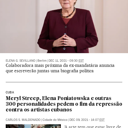
ELENA G. SEVILLANO
|
Berlim
|
DEC 11, 2021 - 09:30
EST
Colaboradora mais próxima da ex-mandatária anuncia
que escreverão juntas uma biografia política
CUBA
Meryl Streep, Elena Poniatowska e outras
300 personalidades pedem o fim da repressão
contra os artistas cubanos
CARLOS S. MALDONADO
|
Cidade do México
|
DEC 09, 2021 - 14:07
EST
‘A arte tem que estar livre de