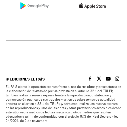
©
EDICIONES EL PAÍS
EL PAÍS BRASIL EN
EL PAÍS BRASI
EL PAÍS B
EL PA
EL PAÍS ejerce la oposición expresa frente al uso de sus obras y prestaciones en
la elaboración de revistas de prensa prevista en el artículo 32.1 del TRLPI;
también realiza la reserva expresa frente a la reproducción, distribución y
comunicación pública de sus trabajos y artículos sobre temas de actualidad
prevista en el artículo 33.1 del TRLPI; y, asimismo, realiza una reserva expresa
de las reproducciones y usos de las obras y otras prestaciones accesibles desde
este sitio web a medios de lectura mecánica u otros medios que resulten
adecuados a tal fin de conformidad con el artículo 67.3 del Real Decreto - ley
24/2021, de 2 de noviembre